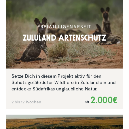
FREIWIL­LI­GEN­AR­BEIT
Zululand Arten­schutz
Setze Dich in diesem Projekt aktiv für den
Schutz gefährdeter Wildtiere in Zululand ein und
entdecke Südafrikas unglaubliche Natur.
2.000€
ab
2 bis 12 Wochen