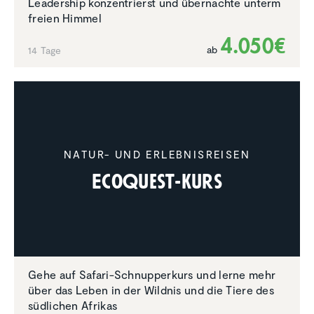
Leadership konzentrierst und übernachte unterm
freien Himmel
4.050€
ab
14 Tage
NATUR- UND ERLEBNISREISEN
EcoQuest-Kurs
Gehe auf Safari-Schnupperkurs und lerne mehr
über das Leben in der Wildnis und die Tiere des
südlichen Afrikas