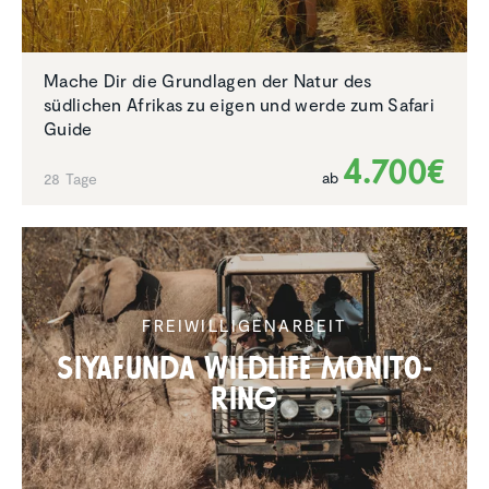
Mache Dir die Grundlagen der Natur des
südlichen Afrikas zu eigen und werde zum Safari
Guide
4.700€
ab
28 Tage
FREIWIL­LI­GEN­AR­BEIT
Siyafunda Wildlife Monito­
ring