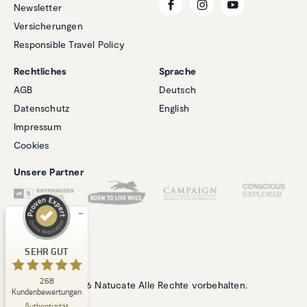
Newsletter
Versicherungen
Responsible Travel Policy
Rechtliches
Sprache
AGB
Deutsch
Datenschutz
English
Kundenbewertungen und Erfahrungen zu
Impressum
Natucate
Cookies
SEHR GUT
%
100
Unsere Partner
Empfehlungen auf
ProvenExpert.com
5,00
/
4,94
1
267
Bewertung auf
3
Bewertungen von
SEHR GUT
ProvenExpert.com
anderen Quellen
268
© 2026 Natucate Alle Rechte vorbehalten.
Blick aufs ProvenExpert-Profil werfen
Kundenbewertungen
06.08.2026
Authentizität