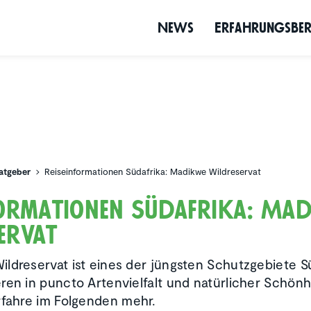
News
Erfah­rungs­be­
atgeber
Reiseinformationen Südafrika: Madikwe Wildreservat
nfor­ma­tionen Südafrika: Ma
servat
ldreservat ist eines der jüngsten Schutzgebiete S
ren in puncto Artenvielfalt und natürlicher Schönh
rfahre im Folgenden mehr.