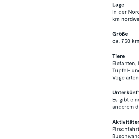
Lage
In der Nor
km nordwes
Größe
ca. 750 km
Tiere
Elefanten,
Tüpfel- un
Vogelarten
Unterkünf
Es gibt ei
anderem d
Aktivitäte
Pirschfahr
Buschwand