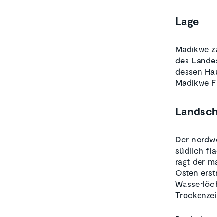
Lage
Madikwe zä
des Landes
dessen Hau
Madikwe Fl
Landsch
Der nordwe
südlich fl
ragt der m
Osten erst
Wasserlöch
Trockenzeit