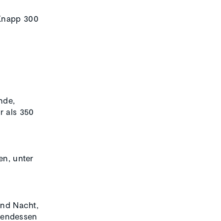
 Knapp 300
nde,
r als 350
en, unter
und Nacht,
bendessen