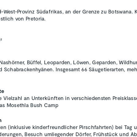
d-West-Provinz Südafrikas, an der Grenze zu Botswana.
tlich von Pretoria.
²
 Nashörner, Büffel, Leoparden, Löwen, Geparden, Wildhu
d Schabrackenhyänen. Insgesamt 66 Säugetierarten, meh
te
ne Vielzahl an Unterkünften in verschiedensten Preisklass
as Mosethla Bush Camp
n
ten (inklusive kinderfreundlicher Pirschfahrten) bei Tag 
erungen, Besuch umliegender Dörfer, Frühstück und A