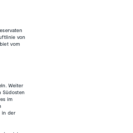
eservaten
ftlinie von
biet vom
ln. Weiter
m Südosten
wes im
h
 in der