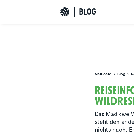
b
L
o
G
Natucate
Natucate
Blog
R
Reise­i
Wildre­
Das Madikwe Wi
steht den ande
nichts nach. E