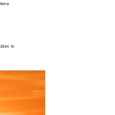
edene
äten in