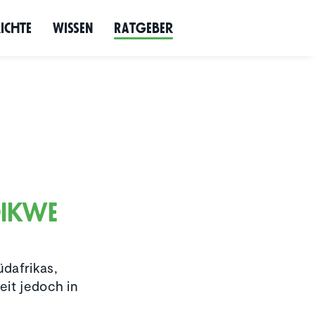
richte
Wissen
Ratgeber
dikwe
üdafrikas,
eit jedoch in