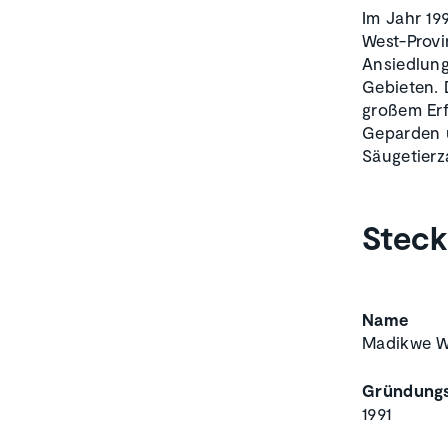
Im Jahr 19
West-Provi
Ansiedlung
Gebieten. 
großem Erf
Geparden 
Säugetierz
Steck
Name
Madikwe Wi
Gründungs
1991