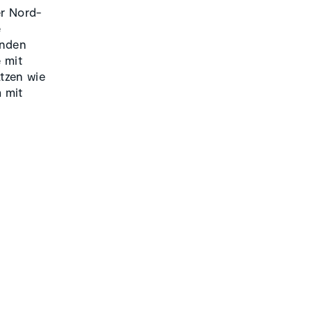
er Nord-
e
enden
 mit
tzen wie
 mit