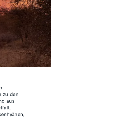
en
m zu den
nd aus
falt.
kenhyänen,