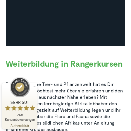
Kundenbewertungen und Erfahrungen zu
Natucate
Weiterbildung in Rangerkursen
SEHR GUT
%
100
Empfehlungen auf
ProvenExpert.com
5,00
/
4,94
Die afrikanische Tier- und Pflanzenwelt hat es Dir
angetan, Du möchtest mehr über sie erfahren und den
1
267
Artenreichtum aus nächster Nähe erleben? Mit
Bewertung auf
3
Bewertungen von
SEHR GUT
Natucate können lernbegierige Afrikaliebhaber den
ProvenExpert.com
anderen Quellen
Schwerpunkt gezielt auf Weiterbildung legen und ihr
268
Grundwissen über die Flora und Fauna sowie die
Blick aufs ProvenExpert-Profil werfen
Kundenbewertungen
Ökosysteme des südlichen Afrikas unter Anleitung
06.08.2026
Authentizität
erfahrener Guides ausbauen.