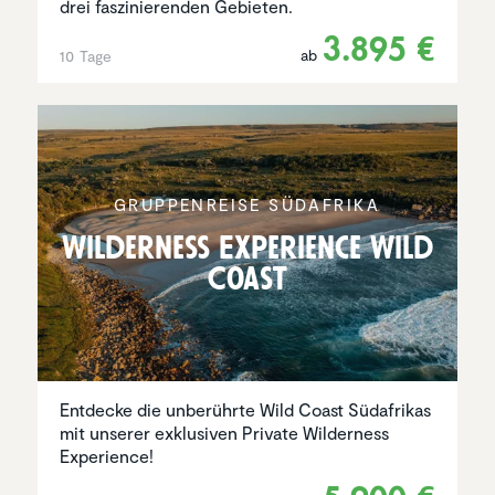
drei faszinierenden Gebieten.
3.895 €
ab
10 Tage
GRUPPEN­REISE SÜDAFRIKA
Wilder­ness Experi­ence Wild
Coast
Entdecke die unberührte Wild Coast Südafrikas
mit unserer exklusiven Private Wilderness
Experience!