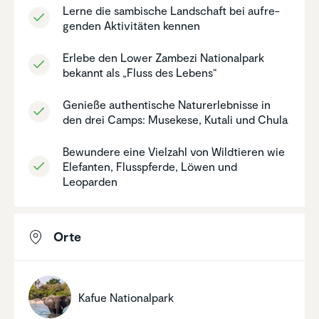
Lerne die sambische Landschaft bei aufre­
genden Aktivi­täten kennen
Erlebe den Lower Zambezi Natio­nal­park
bekannt als „Fluss des Lebens“
Genieße authen­ti­sche Natur­er­leb­nisse in
den drei Camps: Musekese, Kutali und Chula
Bewundere eine Vielzahl von Wildtieren wie
Elefanten, Fluss­pferde, Löwen und
Leoparden
Orte
Kafue Natio­nal­park