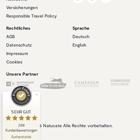
Versicherungen
Responsible Travel Policy
Rechtliches
Sprache
AGB
Deutsch
Datenschutz
English
Kundenbewertungen und Erfahrungen zu
Impressum
Natucate
Cookies
SEHR GUT
%
100
Unsere Partner
Empfehlungen auf
ProvenExpert.com
5,00
/
4,94
1
267
Bewertung auf
3
Bewertungen von
SEHR GUT
ProvenExpert.com
anderen Quellen
268
© 2026 Natucate Alle Rechte vorbehalten.
Blick aufs ProvenExpert-Profil werfen
Kundenbewertungen
06.08.2026
Authentizität