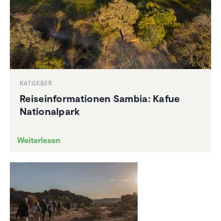
RATGEBER
Reise­infor­ma­tionen Sambia: Kafue
Natio­nal­park
Weiterlesen