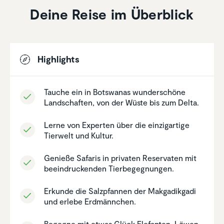
Deine Reise im Überblick
Highlights
Tauche ein in Botswanas wunder­schöne
Landschaften, von der Wüste bis zum Delta.
Lerne von Experten über die einzig­ar­tige
Tierwelt und Kultur.
Genieße Safaris in privaten Reser­vaten mit
beein­dru­ckenden Tierbe­geg­nungen.
Erkunde die Salzpfannen der Makga­dik­gadi
und erlebe Erdmänn­chen.
Begegne mit etwas Glück Elefanten, Löwen,