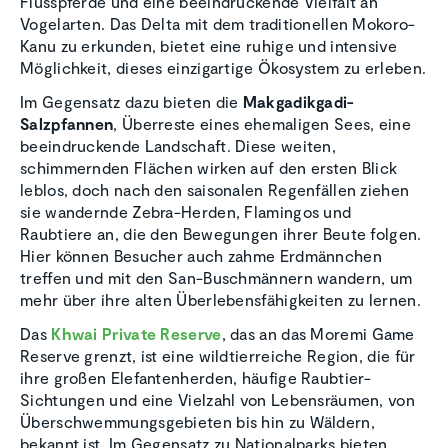
Flusspferde und eine beeindruckende Vielfalt an
Vogelarten. Das Delta mit dem traditionellen Mokoro-
Kanu zu erkunden, bietet eine ruhige und intensive
Möglichkeit, dieses einzigartige Ökosystem zu erleben.
Im Gegensatz dazu bieten die
Makgadikgadi-
Salzpfannen
, Überreste eines ehemaligen Sees, eine
beeindruckende Landschaft. Diese weiten,
schimmernden Flächen wirken auf den ersten Blick
leblos, doch nach den saisonalen Regenfällen ziehen
sie wandernde Zebra-Herden, Flamingos und
Raubtiere an, die den Bewegungen ihrer Beute folgen.
Hier können Besucher auch zahme Erdmännchen
treffen und mit den San-Buschmännern wandern, um
mehr über ihre alten Überlebensfähigkeiten zu lernen.
Das
Khwai Private Reserve
, das an das Moremi Game
Reserve grenzt, ist eine wildtierreiche Region, die für
ihre großen Elefantenherden, häufige Raubtier-
Sichtungen und eine Vielzahl von Lebensräumen, von
Überschwemmungsgebieten bis hin zu Wäldern,
bekannt ist. Im Gegensatz zu Nationalparks bieten