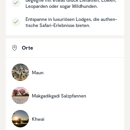
Leoparden oder sogar Wildhunden.
Entspanne in luxuriösen Lodges, die authen­
ti­sche Safari-Erleb­nisse bieten.
Orte
Maun
Makga­dik­gadi Salzpfannen
Khwai