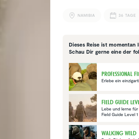
NAMIBIA
36 TAGE
Dieses Reise ist momentan l
Schau Dir gerne eine der fo
Profes­sional F
Erlebe ein einzigar
Field Guide Lev
Lebe und lerne für
Field Guide Level 1
Walking Wild