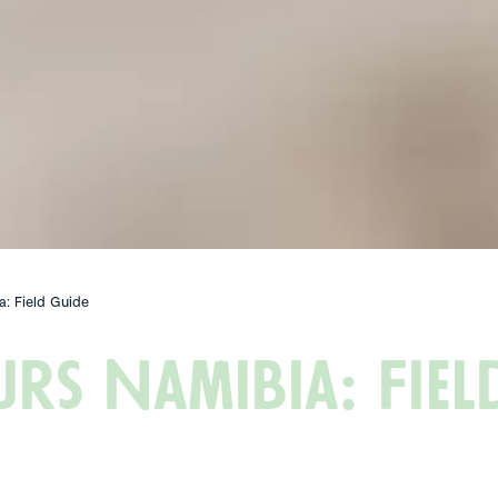
: Field Guide
urs Namibia: Fiel