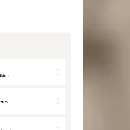
ilden
g zum