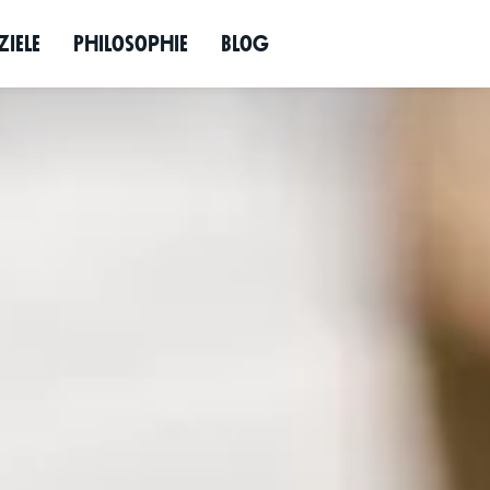
­ziele
Philo­so­phie
Blog