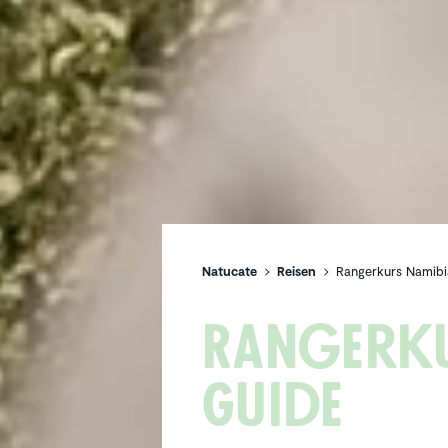
Natucate
Reisen
Rangerkurs Namibia
Ranger­k
Guide