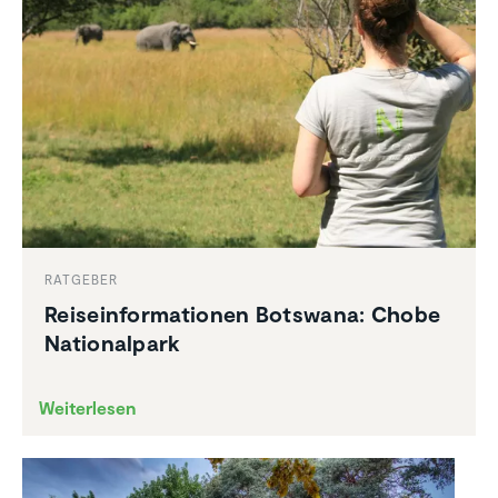
RATGEBER
Reise­infor­ma­tionen Botswana: Chobe
Natio­nal­park
Weiterlesen