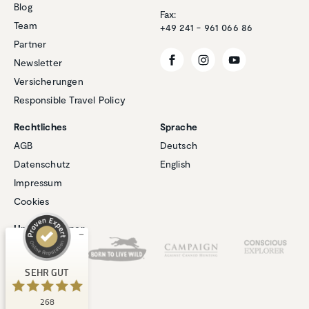
Blog
Fax:
Team
+49 241 - 961 066 86
Partner
Newsletter
Versicherungen
Responsible Travel Policy
Rechtliches
Sprache
Kundenbewertungen und Erfahrungen zu
AGB
Deutsch
Natucate
Datenschutz
English
SEHR GUT
Impressum
%
100
Cookies
Empfehlungen auf
ProvenExpert.com
5,00
/
4,94
Unsere Partner
1
267
Bewertung auf
3
Bewertungen von
SEHR GUT
ProvenExpert.com
anderen Quellen
268
Blick aufs ProvenExpert-Profil werfen