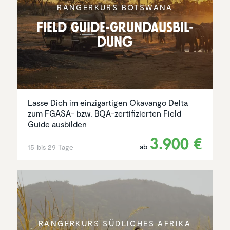
RANGER­KURS BOTSWANA
Field Guide-Grund­aus­bil­
dung
Lasse Dich im einzigartigen Okavango Delta
zum FGASA- bzw. BQA-zertifizierten Field
Guide ausbilden
3.900 €
ab
15 bis 29 Tage
RANGER­KURS SÜDLICHES AFRIKA