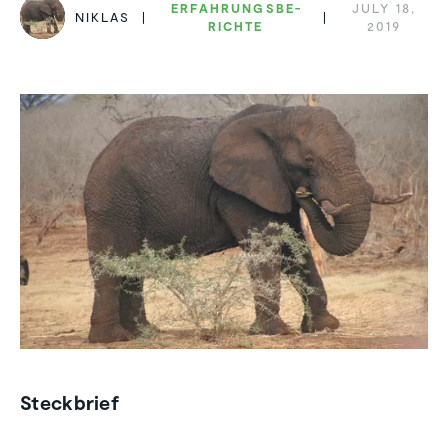
ERFAH­RUNGS­BE­
JULY 18,
NIKLAS
RICHTE
2019
Steckbrief