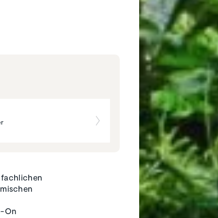
er
 fachlichen
imischen
ds-On