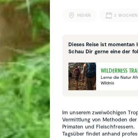
INDIEN
2 WOCHEN
Dieses Reise ist momentan l
Schau Dir gerne eine der fo
Wilder­ness Tra
Lerne die Natur Af
Wildnis
Im unserem zweiwöchigen Trope
Vermittlung von Methoden der
Primaten und Fleischfressern.
Tagsüber findet anhand profes