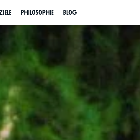
­ziele
Philo­so­phie
Blog