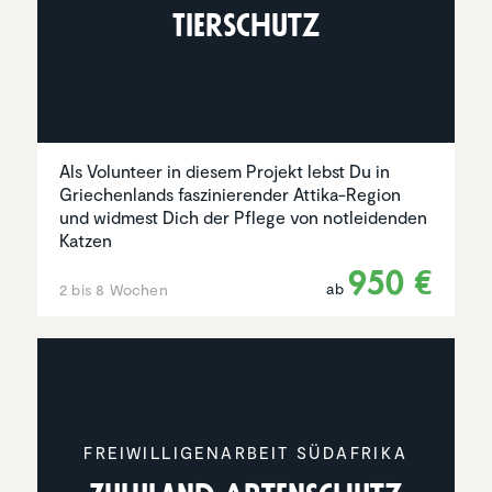
Tierschutz
Als Volunteer in diesem Projekt lebst Du in
Griechenlands faszinierender Attika-Region
und widmest Dich der Pflege von notleidenden
Katzen
950 €
ab
2 bis 8 Wochen
FREIWIL­LI­GEN­AR­BEIT SÜDAFRIKA