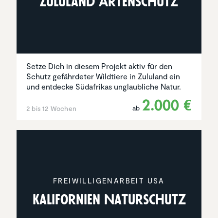
Zululand Arten­schutz
Setze Dich in diesem Projekt aktiv für den
Schutz gefährdeter Wildtiere in Zululand ein
und entdecke Südafrikas unglaubliche Natur.
2.000 €
ab
2 bis 12 Wochen
FREIWIL­LI­GEN­AR­BEIT USA
Kalifor­nien Natur­schutz