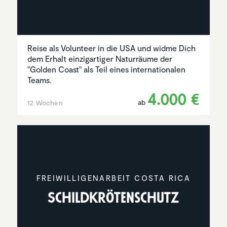
Reise als Volunteer in die USA und widme Dich
dem Erhalt einzigartiger Naturräume der
"Golden Coast" als Teil eines internationalen
Teams.
4.000 €
ab
12 Wochen
FREIWIL­LI­GEN­AR­BEIT COSTA RICA
Schild­krö­ten­schutz