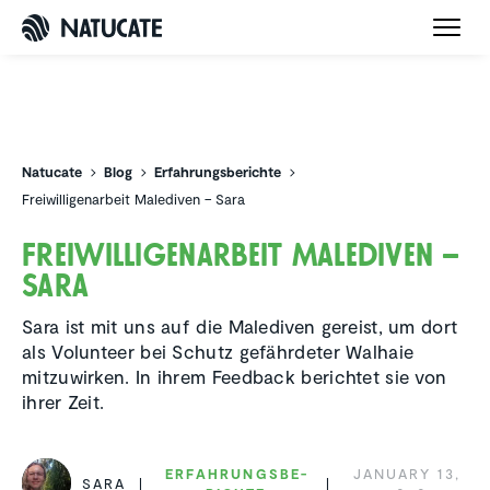
Natucate
Natucate
Blog
Erfahrungsberichte
Freiwilligenarbeit Malediven – Sara
Freiwil­li­gen­ar­beit Malediven –
Sara
Sara ist mit uns auf die Malediven gereist, um dort
als Volunteer bei Schutz gefährdeter Walhaie
mitzuwirken. In ihrem Feedback berichtet sie von
ihrer Zeit.
ERFAH­RUNGS­BE­
JANUARY 13,
SARA