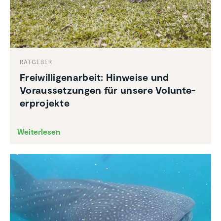
RATGEBER
Freiwil­li­gen­ar­beit: Hinweise und
Voraus­set­zungen für unsere Volun­te­
er­pro­jekte
Weiterlesen