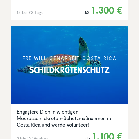
1.300 €
ab
12 bis 72 Tage
FREIWIL­LI­GEN­AR­BEIT COSTA RICA
Schild­krö­ten­schutz
Engagiere Dich in wichtigen
Meeresschildkröten-Schutzmaßnahmen in
Costa Rica und werde Volunteer!
1.100 €
ab
2 bis 12 Wochen