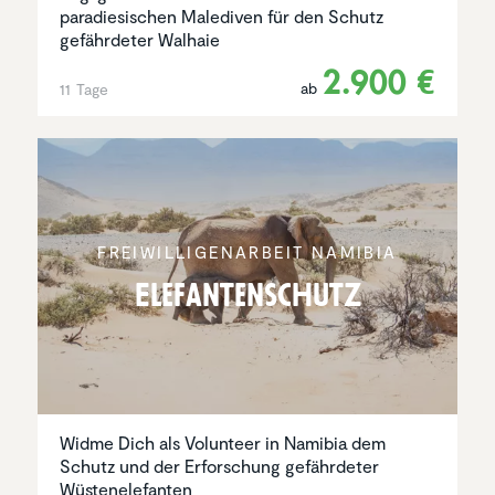
paradiesischen Malediven für den Schutz
gefährdeter Walhaie
2.900 €
ab
11 Tage
FREIWIL­LI­GEN­AR­BEIT NAMIBIA
Elefan­ten­schutz
Widme Dich als Volunteer in Namibia dem
Schutz und der Erforschung gefährdeter
Wüstenelefanten