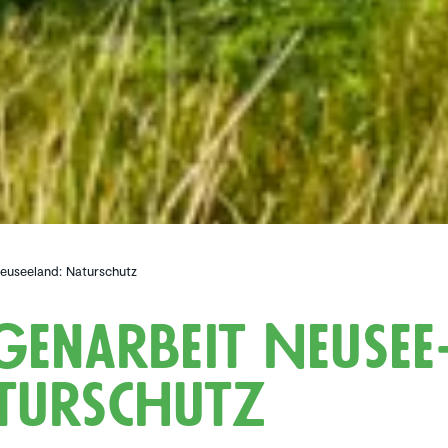
it Neuseeland: Naturschutz
­gen­ar­beit Neusee
tur­schutz