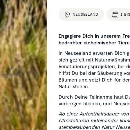
NEUSEE­LAND
2 BI
Engagiere Dich in unserem Fr
bedrohter einheimischer
Tiere
In Neuseeland erwarten Dich ga
sich gezielt mit Naturmaßnahm
Renaturierungsprojekten, bei 
hilfst Du bei der Säuberung v
Bäumen und setzt Dich für den 
Natur stehen.
Durch Deine Teilnahme hast Du 
verborgen bleiben, und Neusee
Ab einer Aufenthaltsdauer von
Christchurch miteinander komb
atemberaubenden Natur Neusee