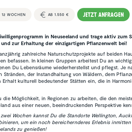
Jetzt anfragen
S 12 WOCHEN
AB 1.550 €
eiwilligenprogramm
in Neuseeland und trage aktiv zum 
 und zur Erhaltung der einzigartigen Pflanzenwelt bei!
nzjährig zahlreiche Naturschutzprojekte auf beiden Hau
en befassen. In kleinen Gruppen arbeitest Du an wichti
denen Du Lebensräume wiederherstellst und pflegst. Je n
on Stränden, der Instandhaltung von Wäldern, dem Pflan
Erhalt kulturell bedeutender Stätten ein, die in Harmoni
die Möglichkeit, in Regionen zu arbeiten, die den meist
land aus einer neuen, beeindruckenden Perspektive ken
 zwei Wochen kannst Du die Standorte Wellington, Auck
inieren, um ein noch bereichernderes Erlebnis inmitten
lands zu genießen!