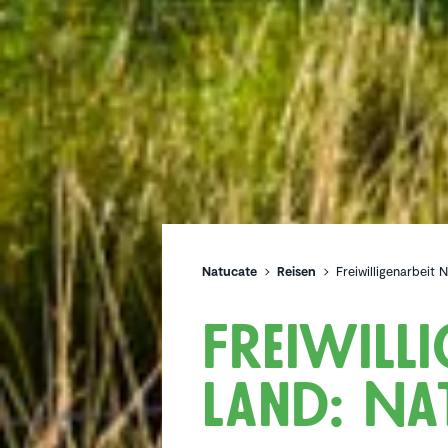
Natucate
Reisen
Freiwil­li­gen­ar­be
Freiwil­li
land: Na