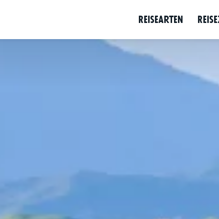
e
Programm
Destination
Hintergrun
Reise­arten
Reise