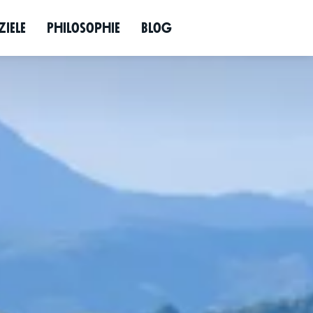
Jetzt anfragen
d
­ziele
Philo­so­phie
Blog