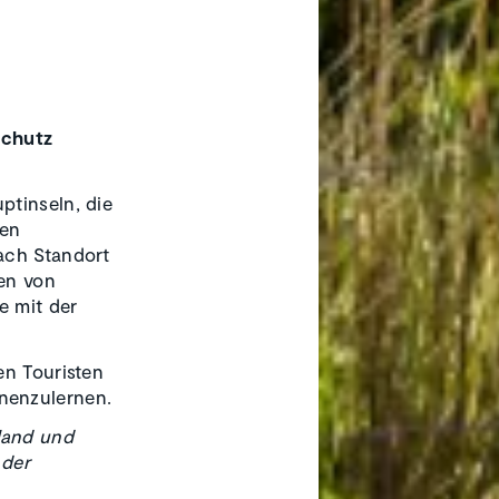
Schutz
ptinseln, die
gen
ach Standort
zen von
e mit der
en Touristen
nenzulernen.
land und
 der