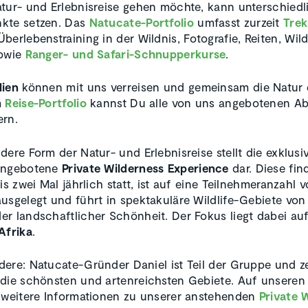
tur- und Erlebnisreise gehen möchte, kann unterschiedl
kte setzen. Das
Natucate-Portfolio
umfasst zurzeit
Trek
 Überlebenstraining in der Wildnis, Fotografie, Reiten, Wild
sowie
Ranger- und Safari-Schnupperkurse
.
lien
können mit uns verreisen und gemeinsam die Natur 
m
Reise-Portfolio
kannst Du alle von uns angebotenen A
ern.
dere Form der Natur- und Erlebnisreise stellt die exklusi
angebotene
Private Wilderness Experience
dar. Diese fin
is zwei Mal jährlich statt, ist auf eine Teilnehmeranzahl 
usgelegt und führt in spektakuläre Wildlife-Gebiete von
r landschaftlicher Schönheit. Der Fokus liegt dabei au
Afrika
.
ere: Natucate-Gründer Daniel ist Teil der Gruppe und z
die schönsten und artenreichsten Gebiete. Auf unseren
 weitere Informationen zu unserer anstehenden
Private 