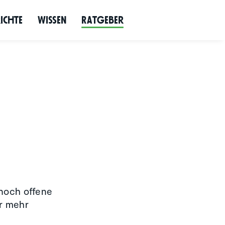
richte
Wissen
Ratgeber
 noch offene
er mehr