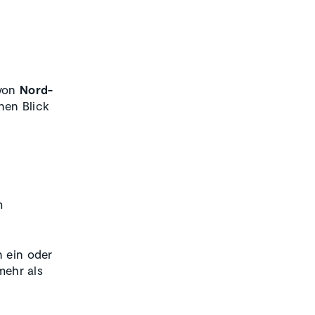
 von
Nord-
nen Blick
m
n ein oder
mehr als