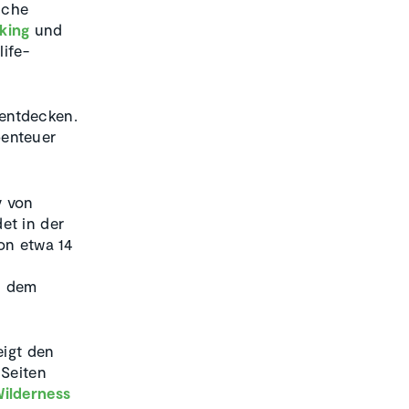
iche
king
und
life-
entdecken.
benteuer
v von
det in der
von etwa 14
f dem
eigt den
 Seiten
Wilderness