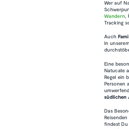
Wer auf Na
Schwerpun
Wandern
,
Tracking 
Auch
Fami
In unsere
durchstöb
Eine beson
Natucate 
Regel ein b
Personen a
umwerfende
südlichen 
Das Besond
Reisenden 
findest Du