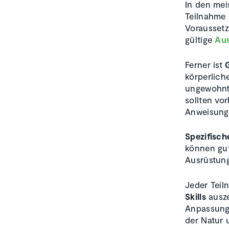
In den mei
Teilnahme 
Vorausset
gültige
Aus
Ferner ist
körperlich
ungewohnt
sollten vo
Anweisung
Spezifisc
können gut
Ausrüstung
Jeder Teil
Skills
ausze
Anpassungs
der Natur