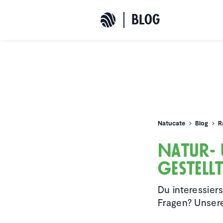
b
L
o
G
Natucate
Natucate
Blog
R
Natur- u
gestell
Du interessier
Fragen? Unsere