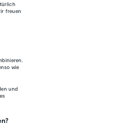
türlich
ir freuen
binieren.
enso wie
nden und
tes
en?