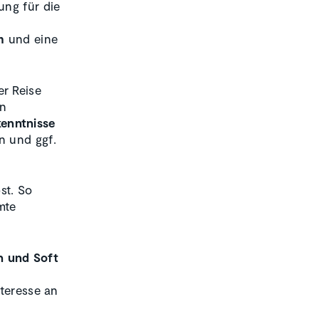
ng für die
m
und eine
er Reise
en
kenntnisse
n und ggf.
st. So
mte
n und Soft
nteresse an