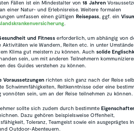
sten Fällen ist ein Mindestalter von
18 Jahren
Voraussetzu
an einer Natur- und Erlebnisreise. Weitere formalen
zungen umfassen einen gültigen
Reisepass
, ggf. ein
Visu
landskrankenversicherung
.
Gesundheit und Fitness
erforderlich, um abhängig von d
e Aktivitäten wie Wandern, Reiten etc. in unter Umständ
em Klima gut meistern zu können. Auch
solide Englisch
rhanden sein, um mit anderen Teilnehmern kommuniziere
en des Guides verstehen zu können.
he Voraussetzungen
richten sich ganz nach der Reise selb
e Schwimmfähigkeiten, Reitkenntnisse oder eine bestim
 vonnöten sein, um an der Reise teilnehmen zu können.
nehmer sollte sich zudem durch bestimmte
Eigenschafte
ichnen. Dazu gehören beispielsweise Offenheit,
fähigkeit, Toleranz, Teamgeist sowie ein ausgeprägtes I
 und Outdoor-Abenteuern.