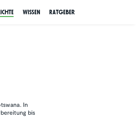
richte
Wissen
Ratgeber
otswana. In
rbereitung bis