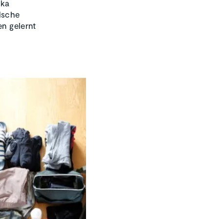
ika
ische
n gelernt