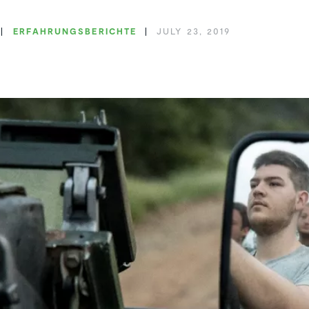
ERFAH­RUNGS­BE­RICHTE
JULY 23, 2019