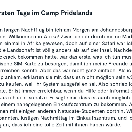
rsten Tage im Camp Pridelands
m langen Nachtflug bin ich am Morgen am Johannesburg
. Willkommen in Afrika! Zwar bin ich durch meine Mad
n einmal in Afrika gewesen, doch auf einer Safari war i
die Landschaft ist völlig anders als auf der Insel. Nachd
ksack bekommen hatte, war das erste, was ich tun muss
ische SIM-Karte zu besorgen, damit ich meine Freunde u
rreichen konnte. Aber das war nicht ganz einfach. Als ic
 ankam, erklärten sie mir, dass es nicht möglich sein w
zu kaufen, weil ihr System ausgefallen sei. Also schrieb i
te. Er ist immer erreichbar, wenn du Hilfe oder Informat
was ich sehr schätze. Er sagte mir, dass es auch möglich i
s einem nahegelegenen Einkaufszentrum zu bekommen. A
en mit einigen anderen Natucate-Studenten dorthin. Wi
pannten, lustigen Nachmittag im Einkaufszentrum, und i
 an, dass ich eine tolle Zeit mit ihnen haben würde.