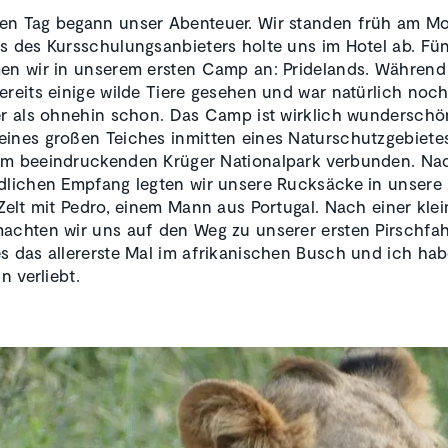
en Tag begann unser Abenteuer. Wir standen früh am M
s des Kursschulungsanbieters holte uns im Hotel ab. Fü
en wir in unserem ersten Camp an: Pridelands. Während 
ereits einige wilde Tiere gesehen und war natürlich noc
er als ohnehin schon. Das Camp ist wirklich wunderschön
ines großen Teiches inmitten eines Naturschutzgebiete
em beeindruckenden Krüger Nationalpark verbunden. Na
dlichen Empfang legten wir unsere Rucksäcke in unsere Z
 Zelt mit Pedro, einem Mann aus Portugal. Nach einer kle
achten wir uns auf den Weg zu unserer ersten Pirschfah
s das allererste Mal im afrikanischen Busch und ich ha
hn verliebt.