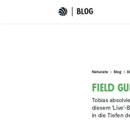
b
L
o
G
Natucate
Natucate
Blog
E
Field Gu
Tobias absolvi
diesem 'Live'-
in die Tiefen 