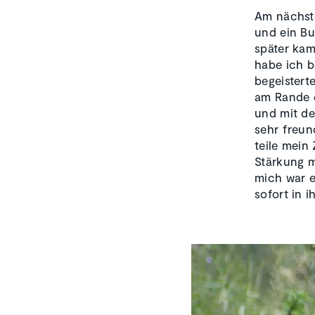
Am nächst
und ein Bu
später kam
habe ich b
begeistert
am Rande e
und mit d
sehr freun
teile mein
Stärkung m
mich war e
sofort in i