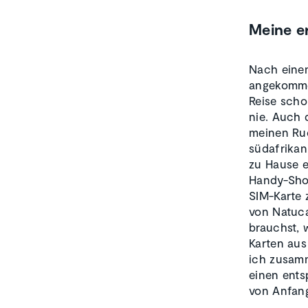
Meine e
Nach eine
angekommen
Reise scho
nie. Auch 
meinen Ruc
südafrikan
zu Hause e
Handy-Shop
SIM-Karte 
von Natuca
brauchst, 
Karten au
ich zusamm
einen ents
von Anfang