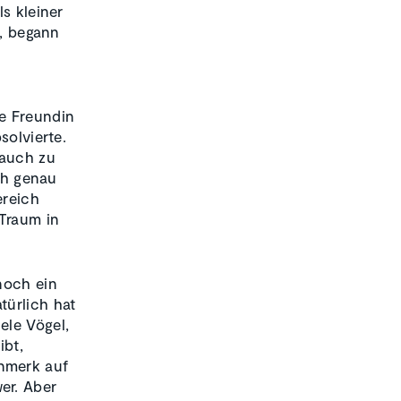
s kleiner
e, begann
e Freundin
solvierte.
 auch zu
ich genau
ereich
Traum in
noch ein
türlich hat
ele Vögel,
ibt,
nmerk auf
er. Aber