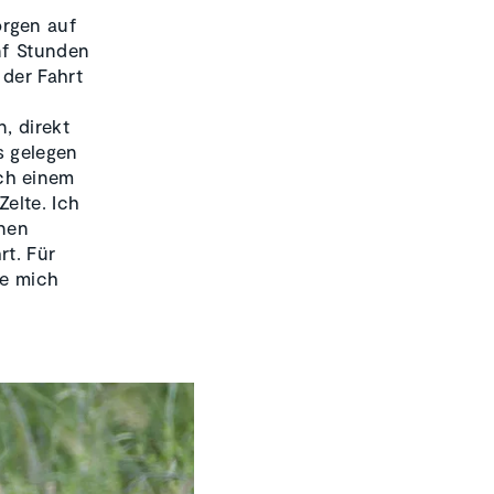
orgen auf
nf Stunden
der Fahrt
h
, direkt
s gelegen
ch einem
elte. Ich
inen
rt. Für
be mich