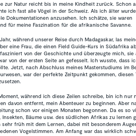
e zur Natur reicht bis in meine Kindheit zurück. Schon al
te ich fast alle Vögel in der Schweiz. Als ich älter wurd
iele Dokumentationen anzusehen. Ich schätze, sie waren
nd für meine Faszination für die afrikanische Savanne.
Jahr, während unserer Reise durch Madagaskar, las mein
ber eine Frau, die einen Field Guide-Kurs in Südafrika ab
 fasziniert von der Geschichte und überzeugte mich, sie
 war von der ersten Seite an gefesselt. Ich wusste, dass 
llte. Jetzt, nach Abschluss meines Masterstudiums im B
urwesen, war der perfekte Zeitpunkt gekommen, diesen 
zusetzen.
Moment, während ich diese Zeilen schreibe, bin ich nur 
en davon entfernt, mein Abenteuer zu beginnen. Aber na
eitung schon vor einigen Monaten begonnen. Da es so vi
, Insekten, Bäume usw. des südlichen Afrikas zu lernen g
h sehr früh mit dem Lernen, dabei mit besonderem Auge
iedenen Vogelstimmen. Am Anfang war das wirklich schw