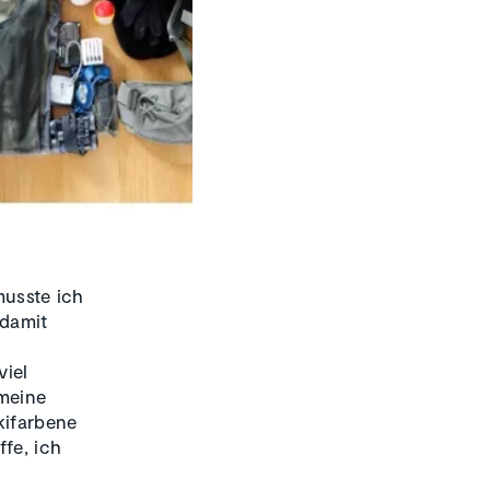
musste ich
 damit
viel
 meine
kifarbene
ffe, ich