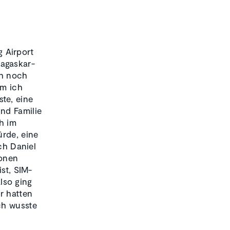
 Airport
agaskar-
ch noch
em ich
te, eine
nd Familie
h im
ürde, eine
ch Daniel
ionen
st, SIM-
lso ging
r hatten
ch wusste