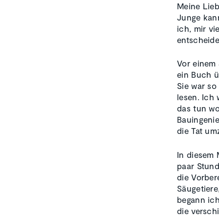
Meine Lieb
Junge kann
ich, mir v
entscheide
Vor einem 
ein Buch ü
Sie war so
lesen. Ich
das tun wo
Bauingenie
die Tat um
In diesem 
paar Stund
die Vorber
Säugetiere
begann ic
die versch