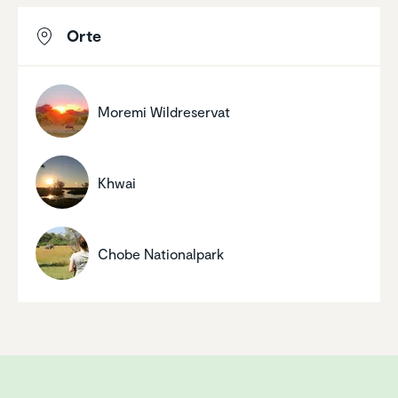
Orte
Moremi Wildre­servat
Khwai
Chobe Natio­nal­park