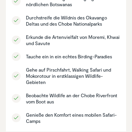
nördli­chen Botswanas
Durch­streife die Wildnis des Okavango
Deltas und des Chobe Natio­nal­parks
Erkunde die Arten­viel­falt von Moremi, Khwai
und Savute
Tauche ein in ein echtes Birding-Paradies
Gehe auf Pirsch­fahrt, Walking Safari und
Mokoro­tour in erstklas­sigen Wildlife-
Gebieten
Beobachte Wildlife an der Chobe River­front
vom Boot aus
Genieße den Komfort eines mobilen Safari-
Camps