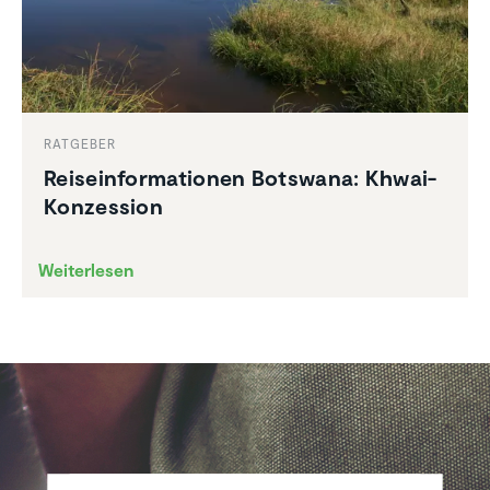
RATGEBER
Reise­infor­ma­tionen Botswana: Khwai-
Konzes­sion
Weiterlesen