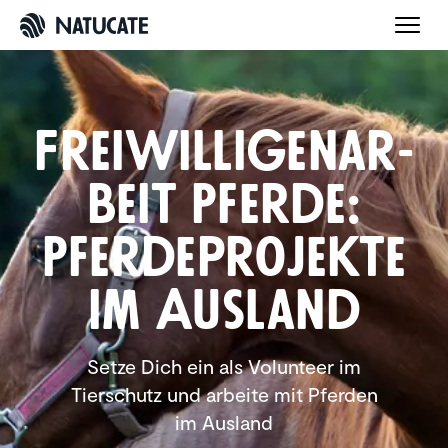
Freiwil­li­gen­ar­
beit Pferde:
Pferde­pro­jekte
im Ausland
Setze Dich ein als Volunteer im
Tierschutz und arbeite mit Pferden
im Ausland