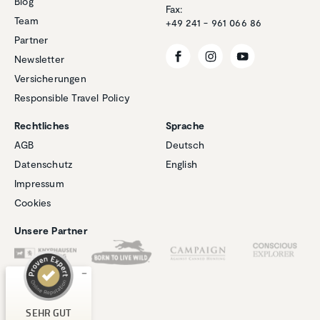
Blog
Fax:
Team
+49 241 - 961 066 86
Partner
Newsletter
Versicherungen
Responsible Travel Policy
Rechtliches
Sprache
AGB
Deutsch
Datenschutz
English
Kundenbewertungen und Erfahrungen zu
Impressum
Natucate
Cookies
SEHR GUT
%
100
Unsere Partner
Empfehlungen auf
ProvenExpert.com
5,00
/
4,94
1
267
Bewertung auf
3
Bewertungen von
SEHR GUT
ProvenExpert.com
anderen Quellen