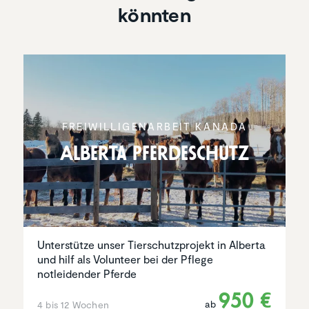
könnten
FREIWIL­LI­GEN­AR­BEIT KANADA
Alberta Pferde­schutz
Unterstütze unser Tierschutzprojekt in Alberta
und hilf als Volunteer bei der Pflege
notleidender Pferde
950 €
ab
4 bis 12 Wochen