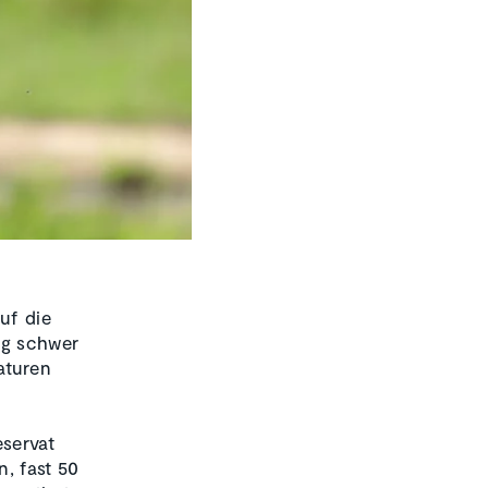
uf die
ig schwer
aturen
eservat
, fast 50