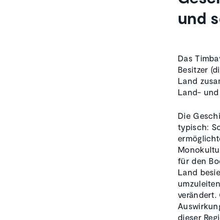
und s
Das Timbav
Besitzer (
Land zusa
Land- und 
Die Geschi
typisch: S
ermöglicht
Monokultu
für den Bo
Land besie
umzuleiten
verändert.
Auswirkung
dieser Reg