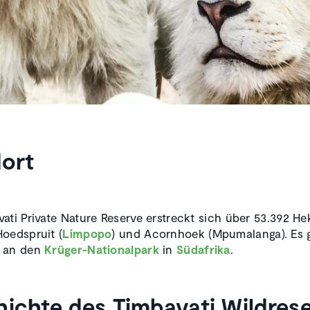
ort
ati Private Nature Reserve erstreckt sich über 53.392 He
oedspruit (
Limpopo
) und Acornhoek (Mpumalanga). Es 
 an den
Krüger-Nationalpark
in
Südafrika
.
ichte des Timbavati Wildres