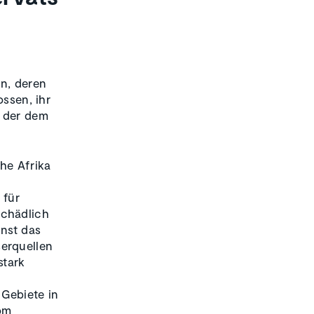
en, deren
ossen, ihr
, der dem
he Afrika
 für
schädlich
inst das
erquellen
stark
Gebiete in
vom