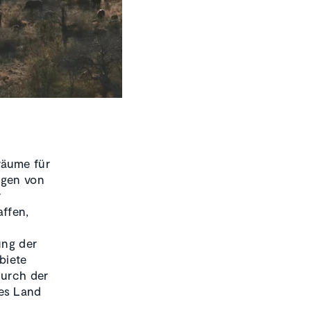
räume für
ngen von
r
affen,
ung der
biete
durch der
es Land