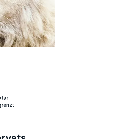
ktar
grenzt
ervats