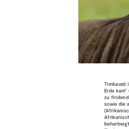
Timbavati 
Erde kam" 
zu finden
sowie die 
(Afrikanis
Afrikanisc
beherbergt