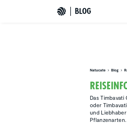
b
L
o
G
Natucate
Natucate
Blog
R
Reise­in
Das Timbavati 
oder Timbavati
und Liebhaber 
Pflanzenarten.