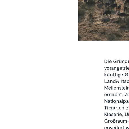
Die Gründ
vorangetr
künftige G
Landwirtsc
Meilenstei
erreicht. 
Nationalpa
Tierarten 
Klaserie, 
Großraum-
erweitert 