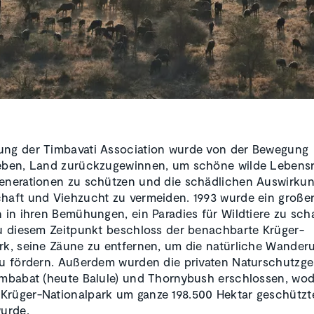
ung der Timbavati Association wurde von der Bewegung
ieben, Land zurückzugewinnen, um schöne wilde Lebens
enerationen zu schützen und die schädlichen Auswirku
haft und Viehzucht zu vermeiden. 1993 wurde ein große
n in ihren Bemühungen, ein Paradies für Wildtiere zu sch
Zu diesem Zeitpunkt beschloss der benachbarte Krüger-
rk, seine Zäune zu entfernen, um die natürliche Wander
zu fördern. Außerdem wurden die privaten Naturschutzge
Umbabat (heute Balule) und Thornybush erschlossen, wo
Krüger-Nationalpark um ganze 198.500 Hektar geschützt
wurde.