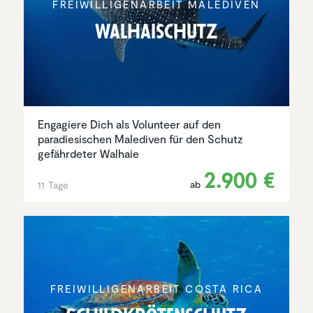
FREIWIL­LI­GEN­AR­BEIT MALEDIVEN
Walhai­schutz
Engagiere Dich als Volunteer auf den
paradiesischen Malediven für den Schutz
gefährdeter Walhaie
2.900 €
ab
11 Tage
FREIWIL­LI­GEN­AR­BEIT COSTA RICA