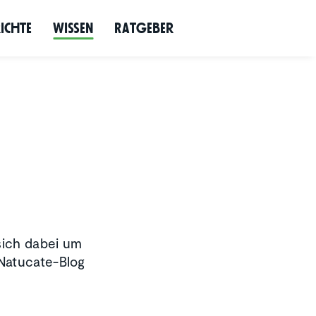
richte
Wissen
Ratgeber
 sich dabei um
 Natucate-Blog