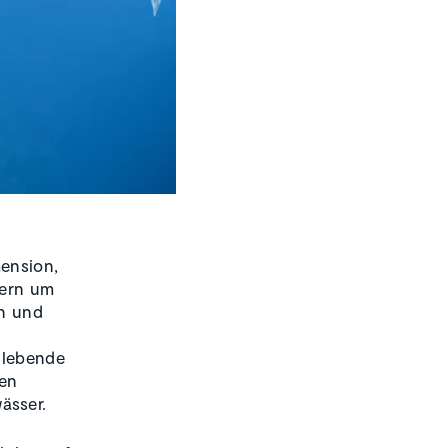
ension,
dern um
rn und
 lebende
den
ässer.