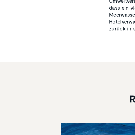
Umweltverb
dass ein v
Meerwasser
Hotelverwa
zurück in 
R