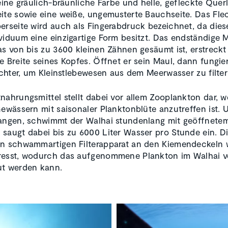
 eine gräulich-bräunliche Farbe und helle, gefleckte Quer
ite sowie eine weiße, ungemusterte Bauchseite. Das Fl
erseite wird auch als Fingerabdruck bezeichnet, da dies
viduum eine einzigartige Form besitzt. Das endständige 
as von bis zu 3600 kleinen Zähnen gesäumt ist, erstreckt
e Breite seines Kopfes. Öffnet er sein Maul, dann fungier
richter, um Kleinstlebewesen aus dem Meerwasser zu filter
nahrungsmittel stellt dabei vor allem Zooplankton dar, w
Gewässern mit saisonaler Planktonblüte anzutreffen ist. 
angen, schwimmt der Walhai stundenlang mit geöffnete
saugt dabei bis zu 6000 Liter Wasser pro Stunde ein. D
n schwammartigen Filterapparat an den Kiemendeckeln 
esst, wodurch das aufgenommene Plankton im Walhai ve
ut werden kann.