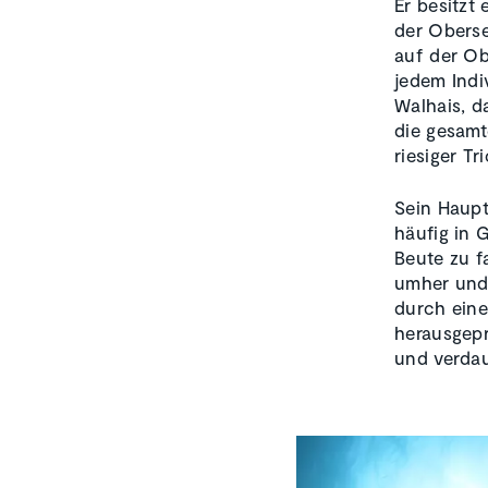
Er besitzt
der Oberse
auf der Ob
jedem Indi
Walhais, d
die gesamt
riesiger T
Sein Haupt
häufig in 
Beute zu f
umher und 
durch eine
herausgepr
und verda