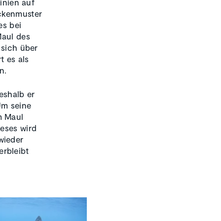
linien auf
eckenmuster
es bei
Maul des
 sich über
t es als
n.
eshalb er
Um seine
m Maul
ieses wird
wieder
rbleibt