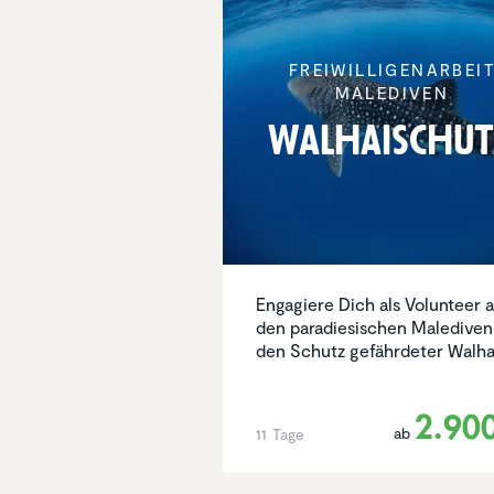
FREIWIL­LI­GEN­AR­BEI
MALEDIVEN
Walhai­schu
Engagiere Dich als Volunteer 
den paradiesischen Malediven
den Schutz gefährdeter Walha
2.90
ab
11 Tage