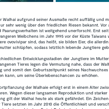
 Walhai aufgrund seiner Ausmaße recht auffällig und ma
 nur sehr wenig über den friedlichen Riesen bekannt. Vor
d Paarungsverhalten ist weitgehend unerforscht. Erst sei
angeren Weibchens im Jahr 1995 vor der Küste Taiwans 
ere ovovivipar sind, das heißt, sie bilden Eier, die allerdi
utter schlüpfen, sodass letztlich lebende Jungtiere ge
chiedlichen Entwicklungsstadien der Jungtiere im Mutterl
angenen Tieres legen die Vermutung nahe, dass der Walh
g und somit den Geburtszeitpunkt seines Nachwuchses 
sen kann, um seine Überlebenschancen zu erhöhen.
Fortpflanzung der Walhaie erfolgt erst in einem Alter zwi
ren. Wegen dieser langsamen Reproduktion und starker
ng gilt der Walhai heute als stark gefährdet. Ein Zeichen
 Tiere setzten im Jahr 2010 die Öffentlichkeit und vers