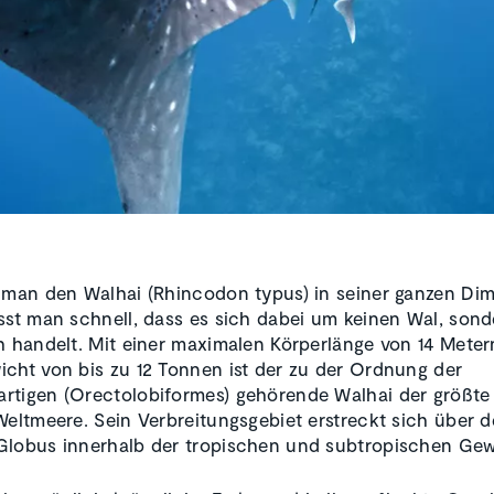
 man den Walhai (Rhincodon typus) in seiner ganzen Dim
sst man schnell, dass es sich dabei um keinen Wal, son
h handelt. Mit einer maximalen Körperlänge von 14 Mete
cht von bis zu 12 Tonnen ist der zu der Ordnung der
tigen (Orectolobiformes) gehörende Walhai der größte
Weltmeere. Sein Verbreitungsgebiet erstreckt sich über 
lobus innerhalb der tropischen und subtropischen Gew