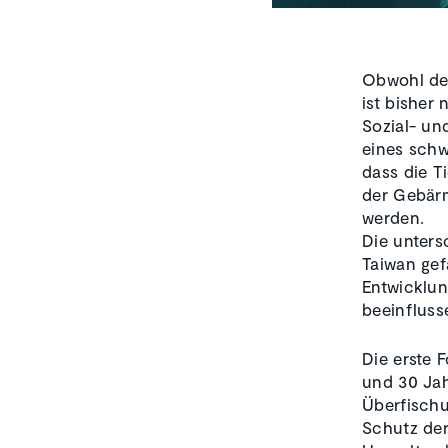
Obwohl der
ist bisher
Sozial- un
eines schw
dass die Ti
der Gebärm
werden.
Die unters
Taiwan gef
Entwicklun
beeinflus
Die erste 
und 30 Jah
Überfischu
Schutz der