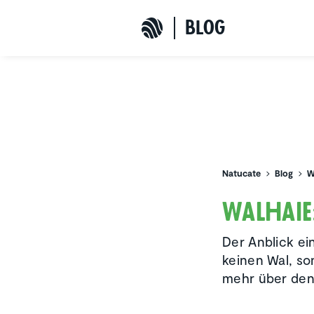
b
L
o
G
Natucate
Natucate
Blog
W
Walhaie
Der Anblick ei
keinen Wal, so
mehr über den