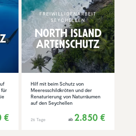
FREIWIL­LI­GEN­AR­BEIT
T
SEYCHELLEN
North Island
tz
Arten­schutz
auf
Hilf mit beim Schutz von
 für
Meeresschildkröten und der
ie
Renaturierung von Naturräumen
auf den Seychellen
0 €
2.850 €
ab
26 Tage