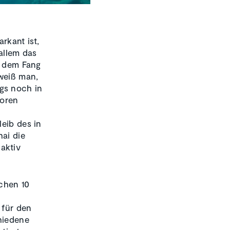
rkant ist,
 allem das
t dem Fang
weiß man,
ngs noch in
boren
eib des in
ai die
aktiv
schen 10
 für den
chiedene