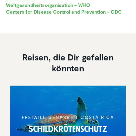
Weltgesundheitsorganisation – WHO
Centers for Disease Control and Prevention – CDC
Reisen, die Dir gefallen
könnten
FREIWIL­LI­GEN­AR­BEIT COSTA RICA
Schild­krö­ten­schutz