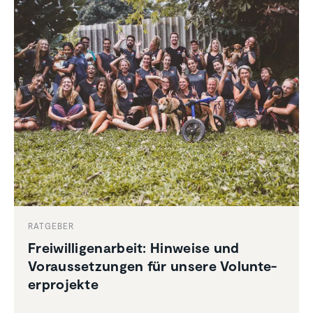
RATGEBER
Freiwil­li­gen­ar­beit: Hinweise und
Voraus­set­zungen für unsere Volun­te­
er­pro­jekte