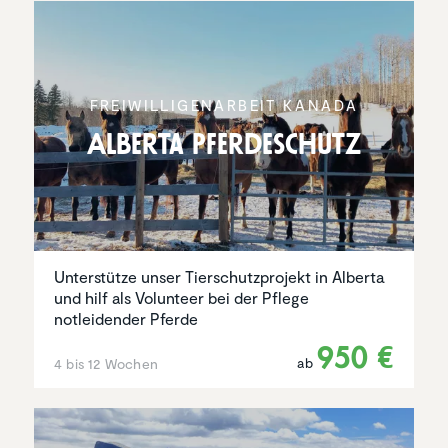
FREIWIL­LI­GEN­AR­BEIT KANADA
Alberta Pferde­schutz
Unterstütze unser Tierschutzprojekt in Alberta
und hilf als Volunteer bei der Pflege
notleidender Pferde
950 €
ab
4 bis 12 Wochen