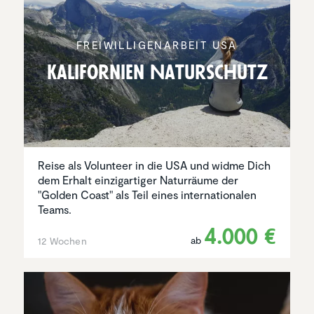
FREIWIL­LI­GEN­AR­BEIT USA
Kalifor­nien Natur­schutz
Reise als Volunteer in die USA und widme Dich
dem Erhalt einzigartiger Naturräume der
"Golden Coast" als Teil eines internationalen
Teams.
4.000 €
ab
12 Wochen