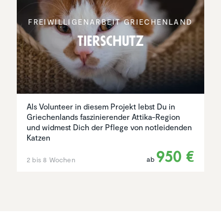
FREIWIL­LI­GEN­AR­BEIT GRIECHEN­LAND
Tierschutz
Als Volunteer in diesem Projekt lebst Du in
Griechenlands faszinierender Attika-Region
und widmest Dich der Pflege von notleidenden
Katzen
950 €
ab
2 bis 8 Wochen