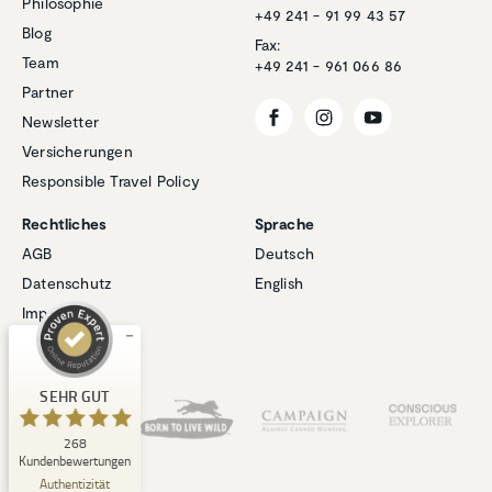
Philosophie
+49 241 - 91 99 43 57
Blog
Fax:
Team
+49 241 - 961 066 86
Partner
Newsletter
Versicherungen
Responsible Travel Policy
Kundenbewertungen und Erfahrungen zu
Natucate
Rechtliches
Sprache
SEHR GUT
AGB
Deutsch
%
100
Datenschutz
English
Empfehlungen auf
ProvenExpert.com
5,00
/
4,94
Impressum
Cookies
1
267
Bewertung auf
Unsere Partner
3
Bewertungen von
SEHR GUT
ProvenExpert.com
anderen Quellen
268
Blick aufs ProvenExpert-Profil werfen
Kundenbewertungen
06.08.2026
Authentizität