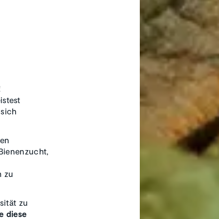
!
istest
 sich
len
Bienenzucht,
m zu
ität zu
e diese