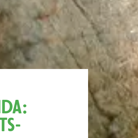
nda:
ts­