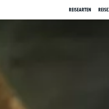
e
Programm
Destination
Hintergrun
Reise­arten
Reise