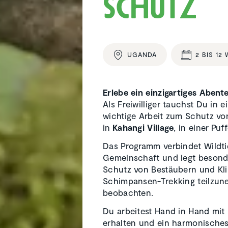
schutz
UGANDA
2 BIS 1
Erlebe ein einzigartiges Aben
Als Freiwilliger tauchst Du in e
wichtige Arbeit zum Schutz von
in
Kahangi Village
, in einer P
Das Programm verbindet Wildti
Gemeinschaft und legt besonde
Schutz von Bestäubern und Kli
Schimpansen-Trekking teilzun
beobachten.
Du arbeitest Hand in Hand mit
erhalten und ein harmonische