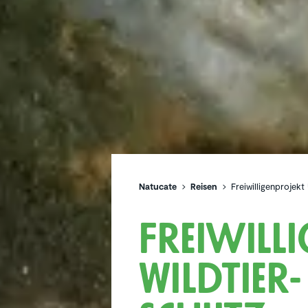
Natucate
Reisen
Freiwilligenprojekt
Freiwil­l
Wildtier- 