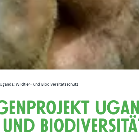
 Uganda: Wildtier- und Biodiversitätsschutz
i­gen­pro­jekt Uga
und Biodi­ver­si­tä