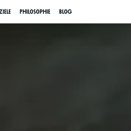
Jetzt anfragen
d
­ziele
Philo­so­phie
Blog