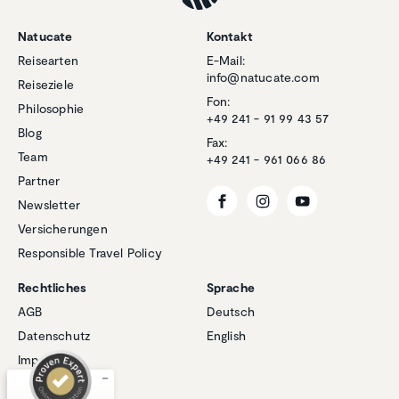
Natucate
Kontakt
Reisearten
E-Mail:
info@natucate.com
Reiseziele
Fon:
Philosophie
+49 241 - 91 99 43 57
Blog
Fax:
Team
+49 241 - 961 066 86
Partner
Newsletter
Versicherungen
Responsible Travel Policy
Kundenbewertungen und Erfahrungen zu
Natucate
Rechtliches
Sprache
SEHR GUT
AGB
Deutsch
%
100
Datenschutz
English
Empfehlungen auf
ProvenExpert.com
5,00
/
4,94
Impressum
Cookies
1
267