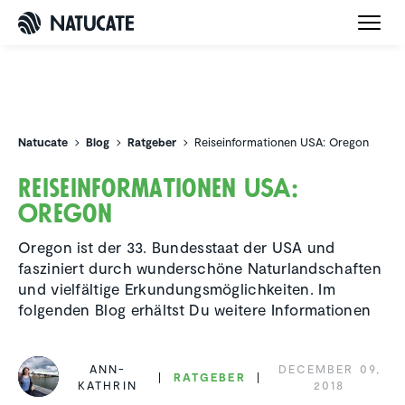
Natucate
Natucate
Blog
Ratgeber
Reiseinformationen USA: Oregon
Reise­infor­ma­tionen USA:
Oregon
Oregon ist der 33. Bundesstaat der USA und
fasziniert durch wunderschöne Naturlandschaften
und vielfältige Erkundungsmöglichkeiten. Im
folgenden Blog erhältst Du weitere Informationen
ANN-
DECEMBER 09,
RATGEBER
KATHRIN
2018