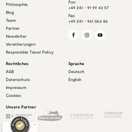
Fon:
Philosophie
+49 241 - 91 99 43 57
Blog
Fax:
Team
+49 241 - 961 066 86
Partner
Newsletter
Versicherungen
Responsible Travel Policy
Rechtliches
Sprache
AGB
Deutsch
Datenschutz
English
Kundenbewertungen und Erfahrungen zu
Impressum
Natucate
Cookies
SEHR GUT
%
100
Unsere Partner
Empfehlungen auf
ProvenExpert.com
5,00
/
4,94
1
267