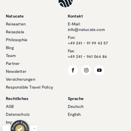
Natucate
Kontakt
Reisearten
E-Mail:
info@natucate.com
Reiseziele
Fon:
Philosophie
+49 241 - 91 99 43 57
Blog
Fax:
Team
+49 241 - 961 066 86
Partner
Newsletter
Versicherungen
Responsible Travel Policy
Kundenbewertungen und Erfahrungen zu
Natucate
Rechtliches
Sprache
SEHR GUT
AGB
Deutsch
%
100
Datenschutz
English
Empfehlungen auf
ProvenExpert.com
5,00
/
4,94
Impressum
Cookies