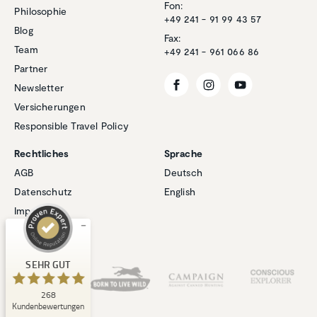
Fon:
Philosophie
+49 241 - 91 99 43 57
Blog
Fax:
Team
+49 241 - 961 066 86
Partner
Newsletter
Versicherungen
Responsible Travel Policy
Kundenbewertungen und Erfahrungen zu
Natucate
Rechtliches
Sprache
SEHR GUT
AGB
Deutsch
%
100
Datenschutz
English
Empfehlungen auf
ProvenExpert.com
5,00
/
4,94
Impressum
Cookies
1
267
Bewertung auf
Unsere Partner
3
Bewertungen von
SEHR GUT
ProvenExpert.com
anderen Quellen
268
Blick aufs ProvenExpert-Profil werfen
Kundenbewertungen