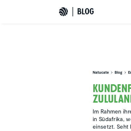
b
L
o
G
Natucate
Natucate
Blog
E
Kunden­
Zululan
Im Rahmen ihre
in Südafrika, 
einsetzt. Seht