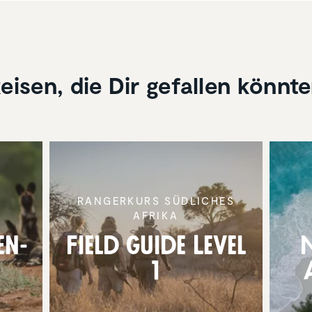
eisen, die Dir gefallen könnt
T
RANGER­KURS SÜDLICHES
AFRIKA
en­
Field Guide Level
1