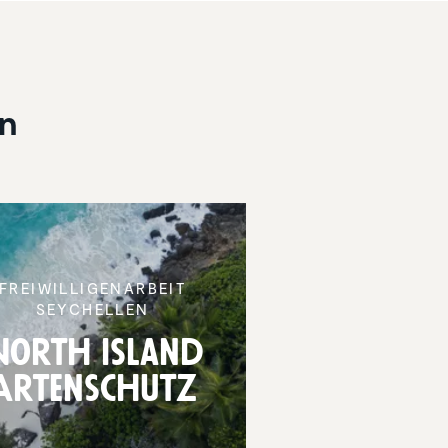
en
FREIWIL­LI­GEN­AR­BEIT
SEYCHELLEN
North Island
Arten­schutz