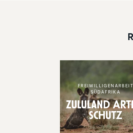
R
FREIWIL­LI­GEN­AR­BEI
SÜDAFRIKA
Zululand Art
schutz