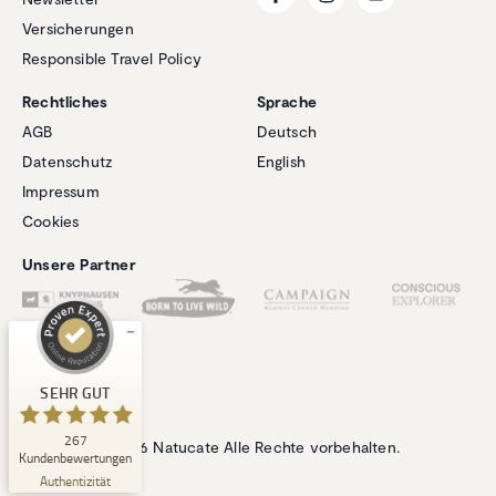
Versicherungen
Responsible Travel Policy
Rechtliches
Sprache
AGB
Deutsch
Datenschutz
English
Kundenbewertungen und Erfahrungen zu
Impressum
Natucate
Cookies
SEHR GUT
%
100
Unsere Partner
Empfehlungen auf
ProvenExpert.com
5,00
/
4,94
1
266
Bewertung auf
3
Bewertungen von
SEHR GUT
ProvenExpert.com
anderen Quellen
267
© 2026 Natucate Alle Rechte vorbehalten.
Blick aufs ProvenExpert-Profil werfen
Kundenbewertungen
06.07.2026
Authentizität