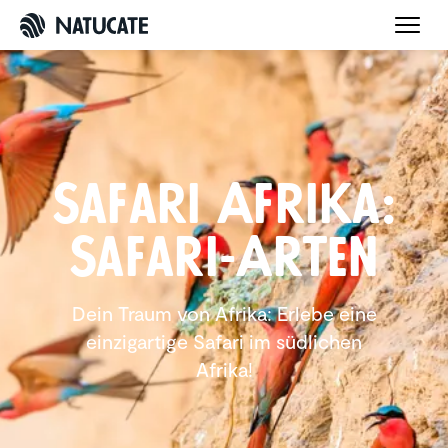
Safari Afrika:
Safari-Arten
Dein Traum von Afrika: Erlebe eine
einzigartige Safari im südlichen
Afrika!