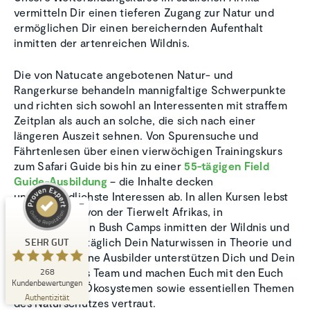
vermitteln Dir einen tieferen Zugang zur Natur und
ermöglichen Dir einen bereichernden Aufenthalt
inmitten der artenreichen Wildnis.
Die von Natucate angebotenen Natur- und
Rangerkurse behandeln mannigfaltige Schwerpunkte
und richten sich sowohl an Interessenten mit straffem
Kundenbewertungen und Erfahrungen zu
Zeitplan als auch an solche, die sich nach einer
Natucate
längeren Auszeit sehnen. Von Spurensuche und
Fährtenlesen über einen vierwöchigen Trainingskurs
SEHR GUT
%
100
zum Safari Guide bis hin zu einer
55-tägigen Field
Empfehlungen auf
Guide-Ausbildung
– die Inhalte decken
ProvenExpert.com
5,00
/
4,94
unterschiedlichste Interessen ab. In allen Kursen lebst
Du, umgeben von der Tierwelt Afrikas, in
1
267
uneingezäunten Bush Camps inmitten der Wildnis und
Bewertung auf
3
Bewertungen von
erweiterst tagtäglich Dein Naturwissen in Theorie und
SEHR GUT
ProvenExpert.com
anderen Quellen
Praxis. Erfahrene Ausbilder unterstützen Dich und Dein
internationales Team und machen Euch mit den Euch
268
Blick aufs ProvenExpert-Profil werfen
Kundenbewertungen
umgebenden Ökosystemen sowie essentiellen Themen
06.08.2026
Authentizität
des Naturschutzes vertraut.