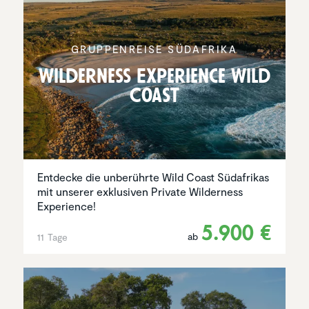
GRUPPEN­REISE SÜDAFRIKA
Wilder­ness Experi­ence Wild
Coast
Entdecke die unberührte Wild Coast Südafrikas
mit unserer exklusiven Private Wilderness
Experience!
5.900 €
ab
11 Tage