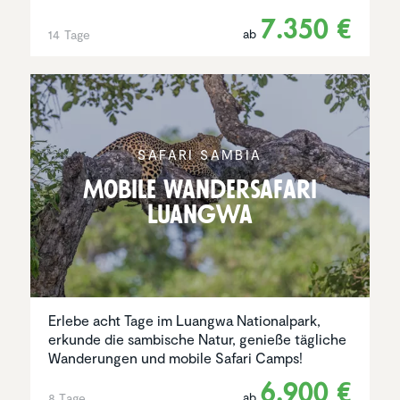
7.350 €
ab
14 Tage
SAFARI SAMBIA
Mobile Wander­sa­fari
Luangwa
Erlebe acht Tage im Luangwa Nationalpark,
erkunde die sambische Natur, genieße tägliche
Wanderungen und mobile Safari Camps!
6.900 €
ab
8 Tage