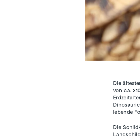
Die ältest
von ca. 21
Erdzeitalt
Dinosaurie
lebende Fo
Die Schild
Landschild