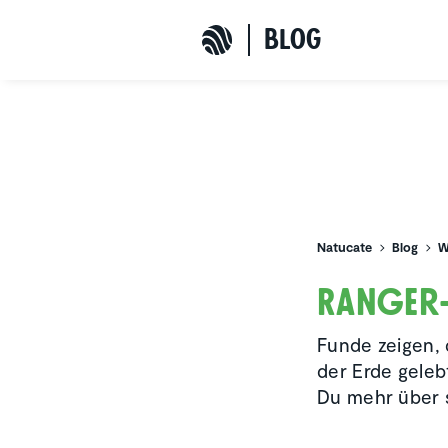
b
L
o
G
Natucate
Natucate
Blog
W
Ranger-A
Funde zeigen, 
der Erde geleb
Du mehr über s