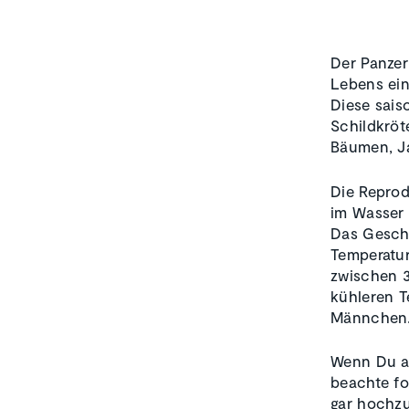
Der Panze
Lebens ein
Diese sais
Schildkröt
Bäumen, Ja
Die Reprod
im Wasser
Das Geschl
Temperatur
zwischen 3
kühleren 
Männchen
Wenn Du au
beachte fo
gar hochzu