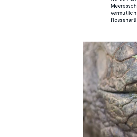
Meeresschi
vermutlich
flossenart