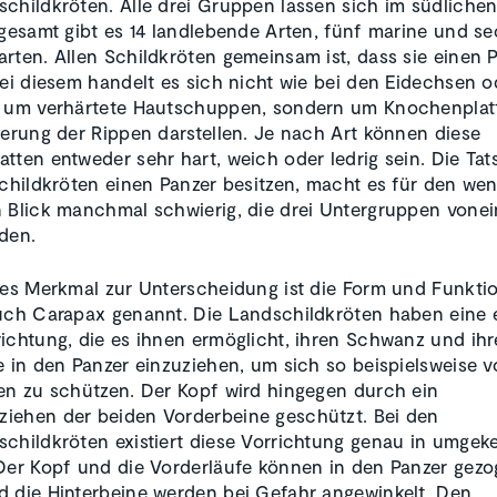
childkröten. Alle drei Gruppen lassen sich im südlichen
sgesamt gibt es 14 landlebende Arten, fünf marine und s
rten. Allen Schildkröten gemeinsam ist, dass sie einen 
Bei diesem handelt es sich nicht wie bei den Eidechsen o
 um verhärtete Hautschuppen, sondern um Knochenplatt
terung der Rippen darstellen. Je nach Art können diese
tten entweder sehr hart, weich oder ledrig sein. Die Tat
Schildkröten einen Panzer besitzen, macht es für den wen
 Blick manchmal schwierig, die drei Untergruppen vone
den.
ges Merkmal zur Unterscheidung ist die Form und Funkti
uch Carapax genannt. Die Landschildkröten haben eine e
ichtung, die es ihnen ermöglicht, ihren Schwanz und ihr
e in den Panzer einzuziehen, um sich so beispielsweise v
en zu schützen. Der Kopf wird hingegen durch ein
iehen der beiden Vorderbeine geschützt. Bei den
childkröten existiert diese Vorrichtung genau in umgeke
Der Kopf und die Vorderläufe können in den Panzer gez
 die Hinterbeine werden bei Gefahr angewinkelt. Den