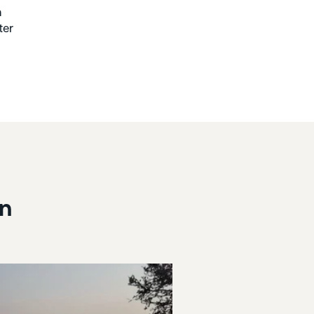
n
ter
en