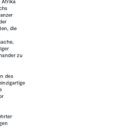
 Afrika
echs
Panzer
der
en, die
sache,
iger
inander zu
on des
inzigartige
e
or
hrter
ogen