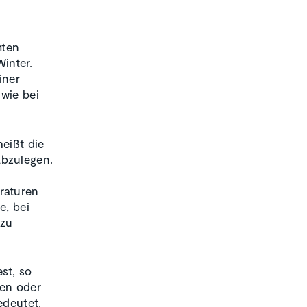
mten
inter.
iner
 wie bei
heißt die
bzulegen.
raturen
e, bei
 zu
st, so
ren oder
edeutet.