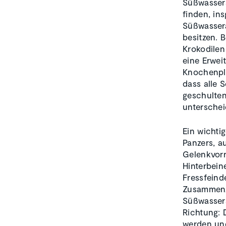
Süßwassers
finden, in
Süßwassera
besitzen. 
Krokodilen
eine Erwei
Knochenpla
dass alle 
geschulten
unterschei
Ein wichti
Panzers, a
Gelenkvorr
Hinterbein
Fressfeind
Zusammenz
Süßwassers
Richtung: 
werden und