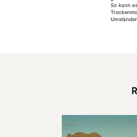
So kann es
Trockenmon
Umständen 
R