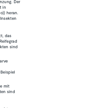
anzung. Der
t in
o)) heran.
 Insekten
t, das
Reifegrad
ekten sind
arve
Beispiel
e mit
ten sind