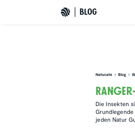
b
L
o
G
Natucate
Natucate
Blog
W
Ranger-
Die Insekten s
Grundlegende K
jeden Natur Gu