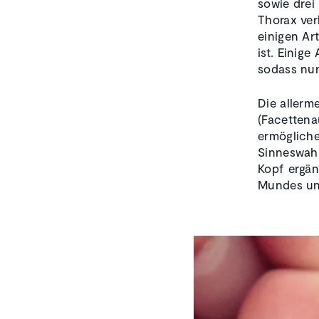
sowie drei
Thorax ver
einigen Ar
ist. Einige
sodass nu
Die allerm
(Facettena
ermögliche
Sinneswah
Kopf ergän
Mundes un