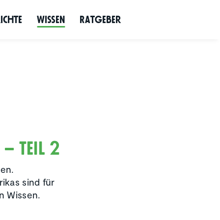
richte
Wissen
Ratgeber
– Teil 2
den.
ikas sind für
n Wissen.