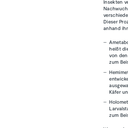
Insekten v
Nachwuchs 
verschiede
Dieser Pro
anhand ihr
Ametabo
heißt di
von den 
zum Bei
Hemimeta
entwick
ausgewa
Käfer un
Holomet
Larvals
zum Beis