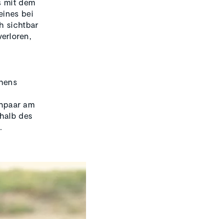
s mit dem
eines bei
h sichtbar
verloren,
ehens
npaar am
halb des
.