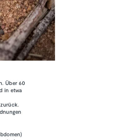
en. Über 60
d in etwa
d
 zurück.
Ordnungen
 Abdomen)