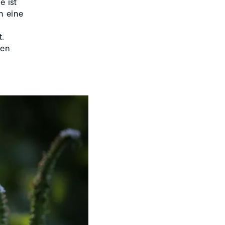
e ist
n eine
t.
ren