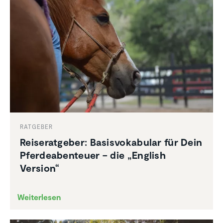
RATGEBER
Reise­rat­geber: Basis­vo­ka­bular für Dein
Pferde­aben­teuer – die „English
Version“
Weiterlesen