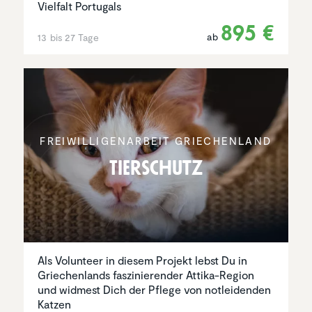
Vielfalt Portugals
895 €
ab
13 bis 27 Tage
FREIWIL­LI­GEN­AR­BEIT GRIECHEN­LAND
Tierschutz
Als Volunteer in diesem Projekt lebst Du in
Griechenlands faszinierender Attika-Region
und widmest Dich der Pflege von notleidenden
Katzen