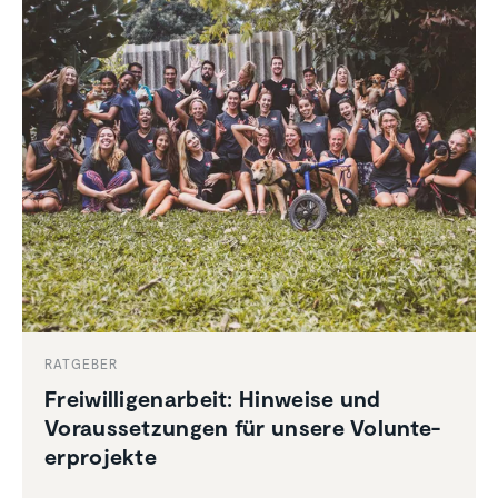
RATGEBER
Freiwil­li­gen­ar­beit: Hinweise und
Voraus­set­zungen für unsere Volun­te­
er­pro­jekte