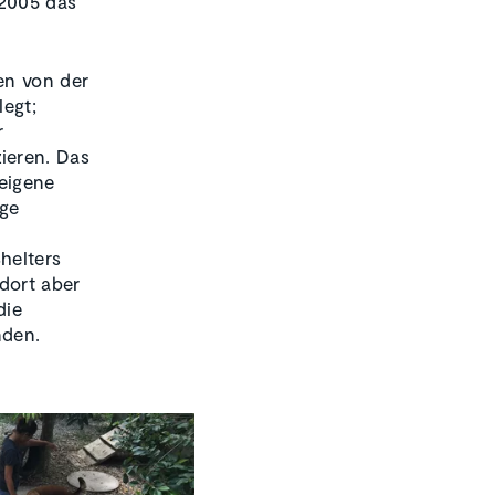
 2005 das
en von der
legt;
r
ieren. Das
 eigene
ige
helters
dort aber
die
nden.