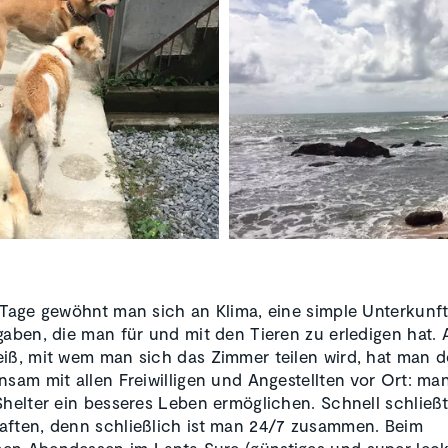
 Tage gewöhnt man sich an Klima, eine simple Unterkunf
gaben, die man für und mit den Tieren zu erledigen hat
iß, mit wem man sich das Zimmer teilen wird, hat man 
nsam mit allen Freiwilligen und Angestellten vor Ort: man
Shelter ein besseres Leben ermöglichen. Schnell schließ
ften, denn schließlich ist man 24/7 zusammen. Beim
n Abendessen im Lanta Sure (günstiges und super leck