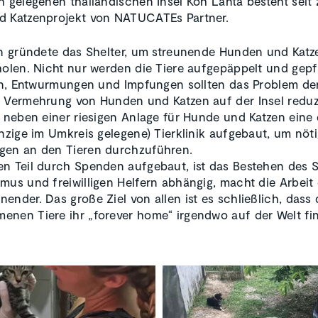
h gelegenen thailändischen Insel Koh Lanta besteht seit
d Katzenprojekt von NATUCATEs Partner.
in gründete das Shelter, um streunende Hunden und Katz
holen. Nicht nur werden die Tiere aufgepäppelt und gepf
ion, Entwurmungen und Impfungen sollten das Problem de
 Vermehrung von Hunden und Katzen auf der Insel reduz
t neben einer riesigen Anlage für Hunde und Katzen eine
inzige im Umkreis gelegene) Tierklinik aufgebaut, um nöt
gen an den Tieren durchzuführen.
n Teil durch Spenden aufgebaut, ist das Bestehen des S
mus und freiwilligen Helfern abhängig, macht die Arbeit 
ender. Das große Ziel von allen ist es schließlich, dass 
nen Tiere ihr „forever home“ irgendwo auf der Welt fi