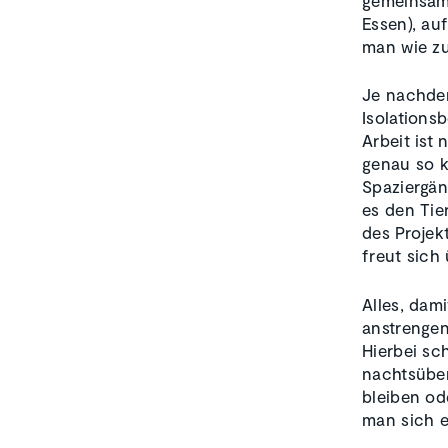
Essen), au
man wie zu
Je nachdem
Isolations
Arbeit ist
genau so 
Spaziergän
es den Tie
des Projek
freut sich
Alles, dam
anstrengen
Hierbei sc
nachtsübe
bleiben od
man sich e