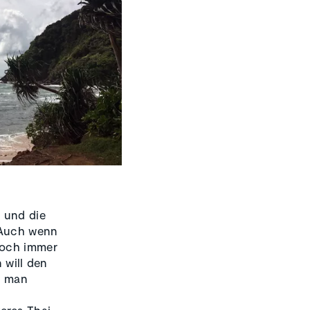
t und die
. Auch wenn
doch immer
 will den
t man
eres Thai