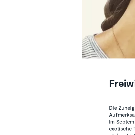
Freiw
Die Zuneig
Aufmerksam
Im Septemb
exotische 