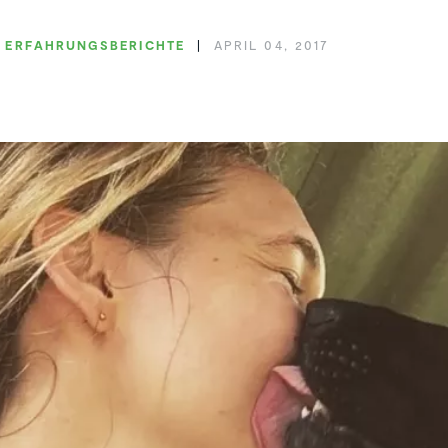
ERFAH­RUNGS­BE­RICHTE
APRIL 04, 2017