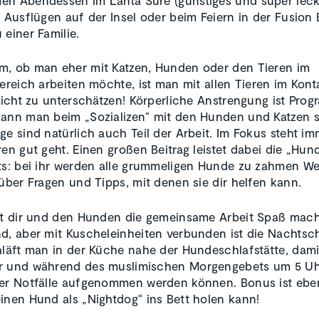
f Ausflügen auf der Insel oder beim Feiern in der Fusion 
 einer Familie.
, ob man eher mit Katzen, Hunden oder den Tieren im
bereich arbeiten möchte, ist man mit allen Tieren im Kont
 nicht zu unterschätzen! Körperliche Anstrengung ist Pro
kann man beim „Sozializen“ mit den Hunden und Katzen
ge sind natürlich auch Teil der Arbeit. Im Fokus steht im
ren gut geht. Einen großen Beitrag leistet dabei die „Hund
ts: bei ihr werden alle grummeligen Hunde zu zahmen We
 über Fragen und Tipps, mit denen sie dir helfen kann.
it dir und den Hunden die gemeinsame Arbeit Spaß mach
d, aber mit Kuscheleinheiten verbunden ist die Nachtsch
hläft man in der Küche nahe der Hundeschlafstätte, dami
r und während des muslimischen Morgengebets um 5 Uhr
er Notfälle aufgenommen werden können. Bonus ist ebe
inen Hund als „Nightdog“ ins Bett holen kann!