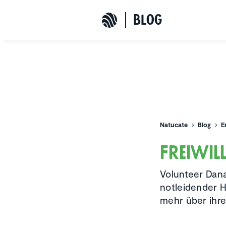
b
L
o
G
Natucate
Natucate
Blog
E
Freiwil­
Volunteer Dana
notleidender H
mehr über ihre