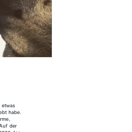
m etwas
lebt habe.
arme,
 Auf der