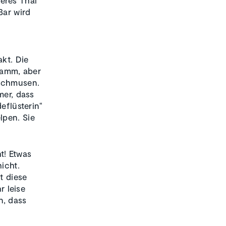
Bar wird
akt. Die
gramm, aber
 schmusen.
mer, dass
eflüsterin“
lpen. Sie
t! Etwas
icht.
t diese
 leise
n, dass