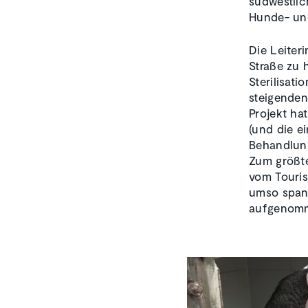
südwestlic
Hunde- un
Die Leiter
Straße zu 
Sterilisat
steigenden
Projekt ha
(und die e
Behandlun
Zum größte
vom Touris
umso spann
aufgenomme