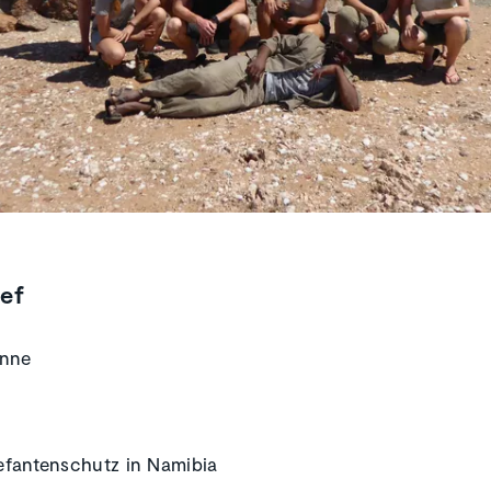
ief
onne
lefantenschutz in Namibia