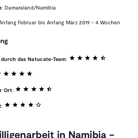
e
: Damaraland/Namibia
 Anfang Februar bis Anfang März 2019 – 4 Wochen
ung
 durch das Natucate-Team
:
r Ort
:
t
:
illigenarbeit in Namibia –