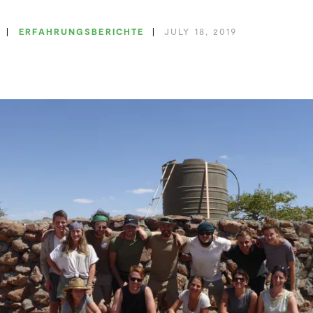
ERFAH­RUNGS­BE­RICHTE
JULY 18, 2019