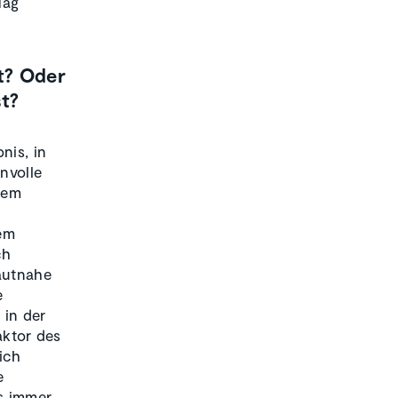
Tag
t? Oder
t?
nis, in
nnvolle
nem
em
ch
autnahe
e
 in der
ktor des
ich
e
s immer