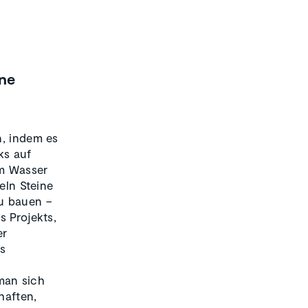
ine
n, indem es
ks auf
m Wasser
eln Steine
u bauen –
s Projekts,
er
s
man sich
haften,