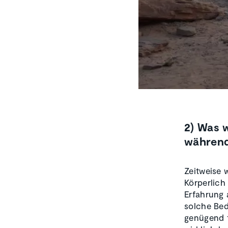
2) Was 
während
Zeitweise 
Körperlich
Erfahrung 
solche Bed
genügend t