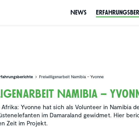
News
Erfah­rungs­be­
rfahrungsberichte
Freiwilligenarbeit Namibia – Yvonne
li­gen­ar­beit Namibia – Yvon
 Afrika: Yvonne hat sich als Volunteer in Namibia 
stenelefanten im Damaraland gewidmet. Hier beric
en Zeit im Projekt.