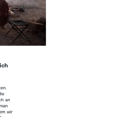
ich
ten.
die
ch an
 man
dem wir