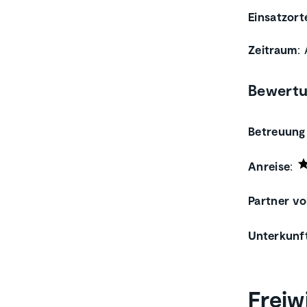
Einsatzort
Zeitraum
:
Bewert
Betreuung
Anreise
:
Partner vo
Unterkunf
Freiw