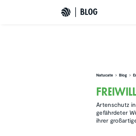
b
L
o
G
Natucate
Natucate
Blog
E
Freiwil­
Artenschutz in
gefährdeter Wü
ihrer großartig