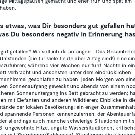
ange Mittagspausen gemacht und eher früh und spät am 
 haben.
s etwas, was Dir besonders gut gefallen ha
was Du besonders negativ in Erinnerung has
gut gefallen? Wo soll ich da anfangen… Das Gesamterleb
Umständen (die für viele Leute aber Alltag sind!) eine si
auszuführen; während vier Wochen nur fünf Nächte in ei
Bett verbracht und ansonsten unter dem eindrücklichen
rnenhimmel geschlafen zu haben; jeden Morgen von ein
siven Sonnenaufgang geweckt und abends von einem no
cheren Sonnenuntergang ins Bett gebracht zu werden; h
n mit Elefanten und anderen Wildtieren; Einblicke in di
ände der lokalen Bevölkerung; ein enger Zusammenhalt
d spannende Personen kennenzulernen; der Abenteuerfa
 der allerdings auch manche schwierige Situationen mit s
.B. ungewohnte Hitze, ungute Wassersituationen, kritisch
n mit Skorpionen/Schlangen), Situationen die allerding