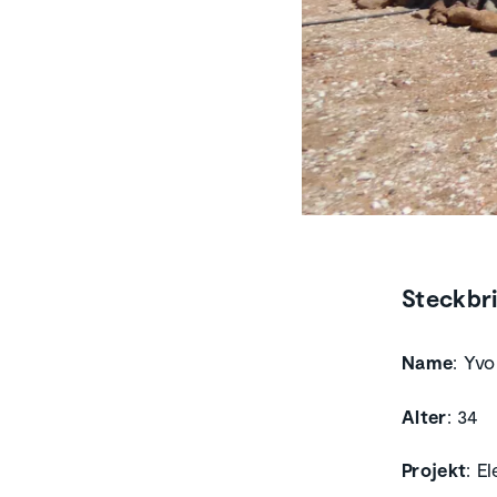
Steckbr
Name
: Yv
Alter
: 34
Projekt
: E