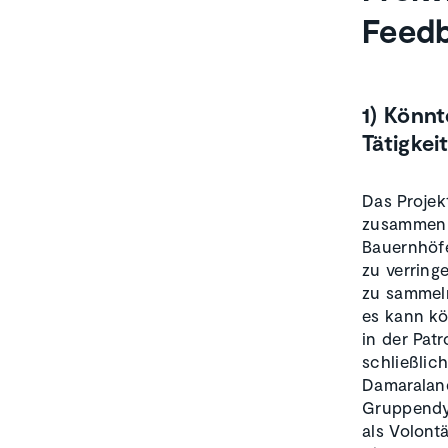
Feedb
1) Könnt
Tätigkei
Das Projek
zusammen 
Bauernhöf
zu verring
zu sammel
es kann kö
in der Pat
schließlic
Damaraland
Gruppendy
als Volont