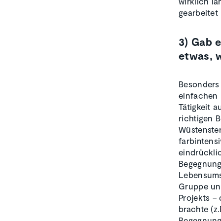
wirklich l
gearbeitet
3) Gab e
etwas, 
Besonders 
einfachen 
Tätigkeit 
richtigen 
Wüstenste
farbinten
eindrückli
Begegnunge
Lebensumst
Gruppe un
Projekts –
brachte (z
Begegnunge