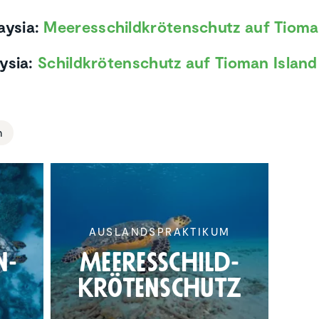
aysia:
Meeresschildkrötenschutz auf Tioma
aysia:
Schildkrötenschutz auf Tioman Island
n
T
AUSLANDS­PRAK­TIKUM
n­
Meeres­schild­
krö­ten­schutz