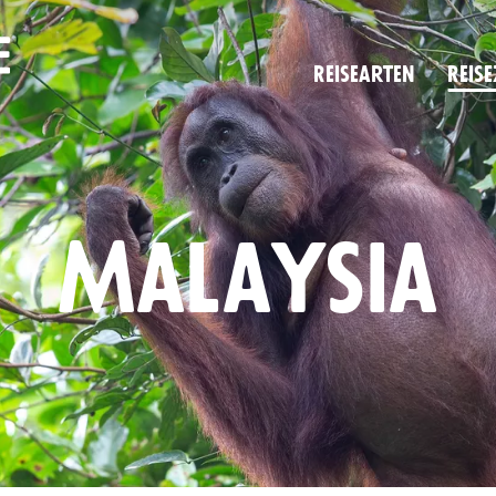
Reise­arten
Reise
Malaysia