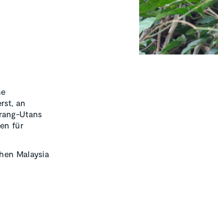
ne
rst, an
Orang-Utans
en für
chen Malaysia