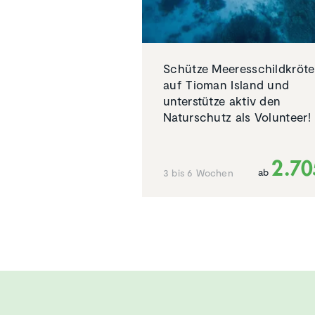
Schütze Meeresschildkröt
auf Tioman Island und
unterstütze aktiv den
Naturschutz als Volunteer!
2.70
ab
3 bis 6 Wochen