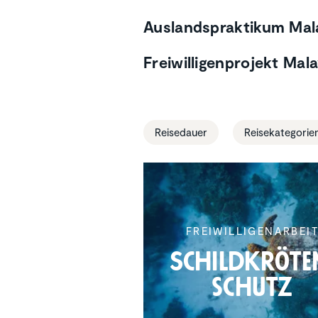
Auslandspraktikum Mal
Freiwilligenprojekt Mal
Reisedauer
Reisekategorie
FREIWIL­LI­GEN­AR­BEI
Schild­krö­te
schutz