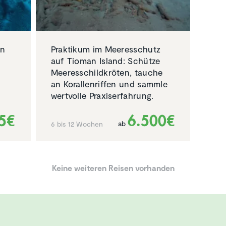
en
Praktikum im Meeresschutz
auf Tioman Island: Schütze
Meeresschildkröten, tauche
an Korallenriffen und sammle
wertvolle Praxiserfahrung.
5€
6.500€
ab
6 bis 12 Wochen
Keine weiteren Reisen vorhanden