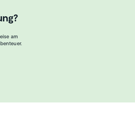
ung?
Reise am
abenteuer.