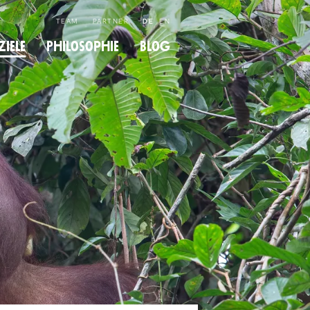
TEAM
PARTNER
DE
EN
­ziele
Philo­so­phie
Blog