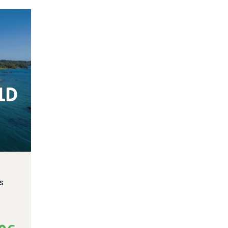
S
ild
s