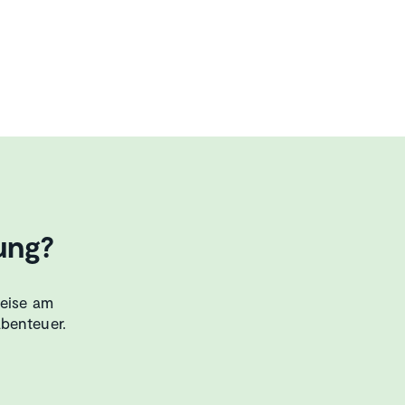
ung?
Reise am
abenteuer.