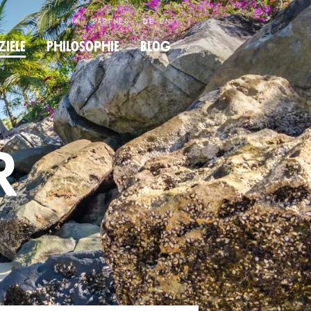
TEAM
PARTNER
DE
EN
­ziele
Philo­so­phie
Blog
r