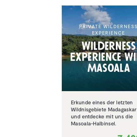
PRIVATE WILDERNES
EXPERIENCE
Wilder­ness
Experi­ence W
Masoala
Erkunde eines der letzten
Wildnisgebiete Madagaskar
und entdecke mit uns die
Masoala-Halbinsel.