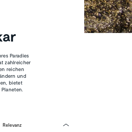
kar
hres Paradies
at zahlreicher
en reichen
ländern und
en, bietet
 Planeten.