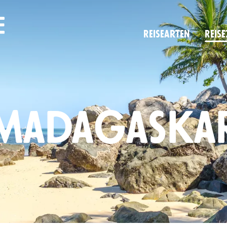
Reise­arten
Reise
Madagaska