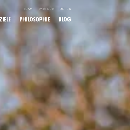
TEAM
PARTNER
DE
EN
­ziele
Philo­so­phie
Blog