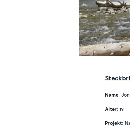
Steckbr
Name
: Jo
Alter
: 19
Projekt
: N