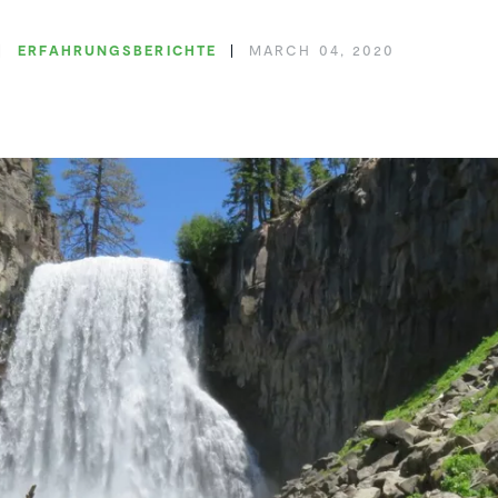
ERFAH­RUNGS­BE­RICHTE
MARCH 04, 2020