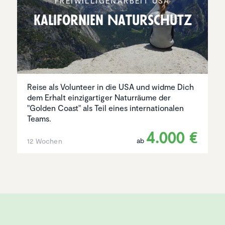
FREIWIL­LI­GEN­AR­BEIT USA
Kalifor­nien Natur­schutz
Reise als Volunteer in die USA und widme Dich
dem Erhalt einzigartiger Naturräume der
"Golden Coast" als Teil eines internationalen
Teams.
4.000 €
ab
12 Wochen