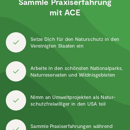
Sammle Praxis­er­fah­rung
mit ACE
Setze Dich für den Natur­schutz in den
Verei­nigten Staaten ein
Arbeite in den schönsten Natio­nal­parks,
Natur­re­ser­vaten und Wildnis­ge­bieten
Nimm an Umwelt­pro­jekten als Natur­
schutz­frei­wil­liger in den USA teil
Sammle Praxis­er­fah­rungen während