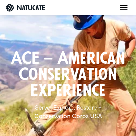
ACE – American
Conser­va­tion
Experi­ence
Serve, Explore, Restore –
Conservation Corps USA