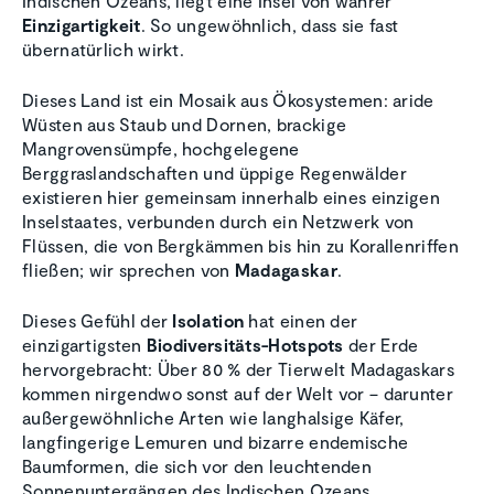
Indischen Ozeans, liegt eine Insel von wahrer
Einzigartigkeit
. So ungewöhnlich, dass sie fast
übernatürlich wirkt.
Dieses Land ist ein Mosaik aus Ökosystemen: aride
Wüsten aus Staub und Dornen, brackige
Mangrovensümpfe, hochgelegene
Berggraslandschaften und üppige Regenwälder
existieren hier gemeinsam innerhalb eines einzigen
Inselstaates, verbunden durch ein Netzwerk von
Flüssen, die von Bergkämmen bis hin zu Korallenriffen
fließen; wir sprechen von
Madagaskar
.
Dieses Gefühl der
Isolation
hat einen der
einzigartigsten
Biodiversitäts-Hotspots
der Erde
hervorgebracht: Über 80 % der Tierwelt Madagaskars
kommen nirgendwo sonst auf der Welt vor – darunter
außergewöhnliche Arten wie langhalsige Käfer,
langfingerige Lemuren und bizarre endemische
Baumformen, die sich vor den leuchtenden
Sonnenuntergängen des Indischen Ozeans