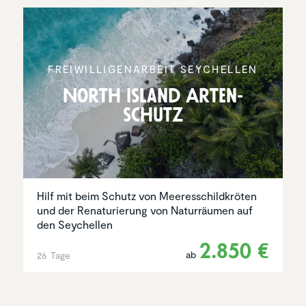
FREIWIL­LI­GEN­AR­BEIT SEYCHELLEN
North Island Arten­
schutz
Hilf mit beim Schutz von Meeresschildkröten
und der Renaturierung von Naturräumen auf
den Seychellen
2.850 €
ab
26 Tage