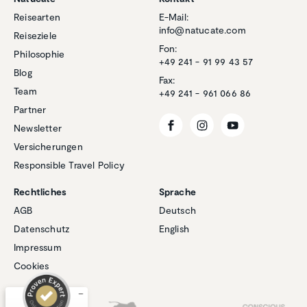
Reisearten
E-Mail:
info@natucate.com
Reiseziele
Fon:
Philosophie
+49 241 - 91 99 43 57
Blog
Fax:
Team
+49 241 - 961 066 86
Partner
Newsletter
Versicherungen
Responsible Travel Policy
Rechtliches
Sprache
Kundenbewertungen und Erfahrungen zu
AGB
Deutsch
Natucate
Datenschutz
English
SEHR GUT
%
100
Impressum
Empfehlungen auf
Cookies
ProvenExpert.com
5,00
/
4,94
Unsere Partner