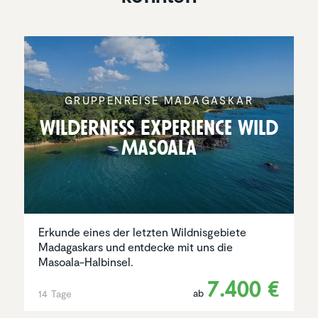
GRUPPEN­REISE MADAGASKAR
Wilder­ness Experi­ence Wild
Masoala
Erkunde eines der letzten Wildnisgebiete
Madagaskars und entdecke mit uns die
Masoala-Halbinsel.
7.400 €
ab
14 Tage