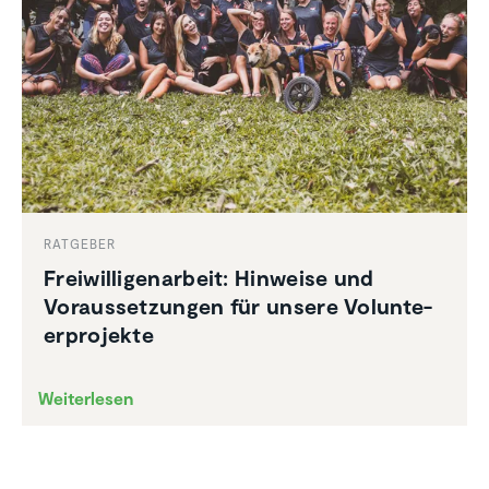
RATGEBER
Freiwil­li­gen­ar­beit: Hinweise und
Voraus­set­zungen für unsere Volun­te­
er­pro­jekte
Weiterlesen