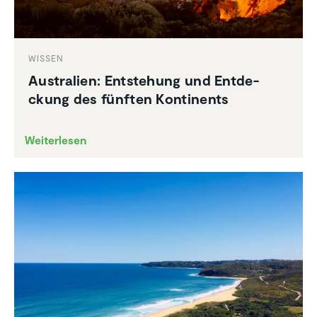
WISSEN
Austra­lien: Entste­hung und Entde­
ckung des fünften Konti­nents
Weiterlesen